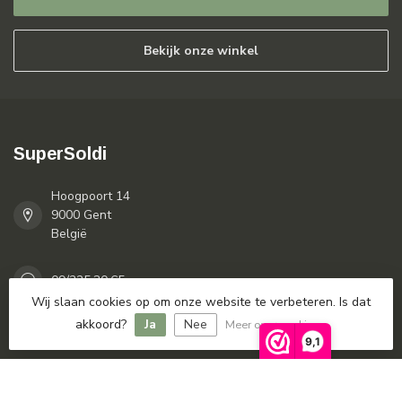
Bekijk onze winkel
SuperSoldi
Hoogpoort 14
9000 Gent
België
09/225.30.65
Wij slaan cookies op om onze website te verbeteren. Is dat
akkoord?
Ja
Nee
Meer over cookies »
info@supersoldi.be
9,1
Categorieën