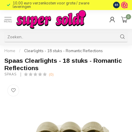
10,00 euro verzenkosten voor grote / zware
8.5
leveringen
0
MENU
Home
/
Clearlights - 18 stuks - Romantic Reflections
Spaas Clearlights - 18 stuks - Romantic
Reflections
(0)
SPAAS 