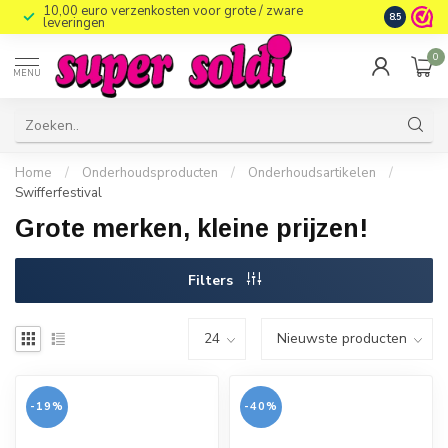
10,00 euro verzenkosten voor grote / zware
8.5
leveringen
0
MENU
Home
/
Onderhoudsproducten
/
Onderhoudsartikelen
/
Swifferfestival
Grote merken, kleine prijzen!
Filters
-19%
-40%