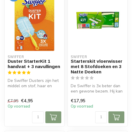
SWIFFER
SWIFFER
Duster StarterKit 1
Starterskit vloerwisser
handvat + 3 navullingen
met 8 Stofdoeken en 3
Natte Doeken
De Swiffer Dusters zijn het
middel om stof, haar en
De Swiffer is 3x beter dan
allergenen van
een gewone bezem. Hij kan
huisstofmijte...
ook worden gebruikt ter
€4,95
€17,95
€7,95
aan...
Op voorraad
Op voorraad