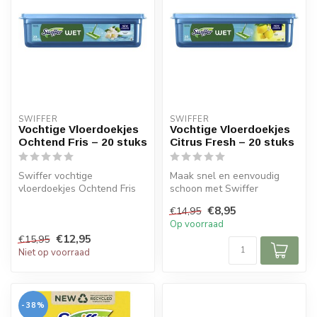
SWIFFER
SWIFFER
Vochtige Vloerdoekjes
Vochtige Vloerdoekjes
Ochtend Fris – 20 stuks
Citrus Fresh – 20 stuks
Swiffer vochtige
Maak snel en eenvoudig
vloerdoekjes Ochtend Fris
schoon met Swiffer
(20 stuks) reinigen snel en
Vochtige Vloerdoekjes
€8,95
€14,95
grondig. ...
Citrus Fresh (20...
Op voorraad
€12,95
€15,95
Niet op voorraad
-38%