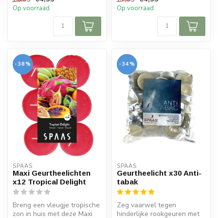
brandduur: 95 uur
Geurtheelichten M...
Op voorraad
Op voorraad
-38%
-34%
SPAAS 
SPAAS 
Maxi Geurtheelichten
Geurtheelicht x30 Anti-
x12 Tropical Delight
tabak
Breng een vleugje tropische
Zeg vaarwel tegen
zon in huis met deze Maxi
hinderlijke rookgeuren met