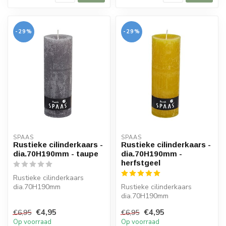
-29%
-29%
SPAAS 
SPAAS 
Rustieke cilinderkaars -
Rustieke cilinderkaars -
dia.70H190mm - taupe
dia.70H190mm -
herfstgeel
Rustieke cilinderkaars
dia.70H190mm
Rustieke cilinderkaars
kleur: taupe
dia.70H190mm
brandduur: 95 uur
kleur: herfstgeel
€4,95
€4,95
€6,95
€6,95
brandduur: 95 uur
Op voorraad
Op voorraad