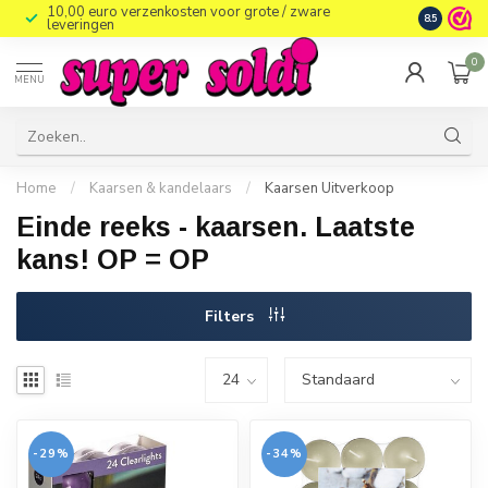
10,00 euro verzenkosten voor grote / zware
8.5
leveringen
0
MENU
Home
/
Kaarsen & kandelaars
/
Kaarsen Uitverkoop
Einde reeks - kaarsen. Laatste
kans! OP = OP
Filters
-29%
-34%