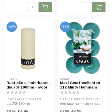
-29%
-38%
SPAAS 
SPAAS 
Rustieke cilinderkaars -
Maxi Geurtheelichten
dia.70H190mm - ivoor
x12 Minty Hammam
Rustieke cilinderkaars
Haal de serene sfeer van
dia.70H190mm
een luxe hammam in huis
kleur: ivoor
met deze Maxi
€4,95
€4,95
€6,95
€7,95