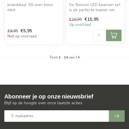
brandduur: 65 uren kleur:
De Benson LED kaarsen set
mint
is de perfecte manier om
een warme en uitnodigende
€15,95
€16,95
sfe...
Op voorraad
€5,95
€8,95
Niet op voorraad
Toon
1
-
14
van 14
Abonneer je op onze nieuwsbrief
Blijf op de hoogte over onze laatste acties