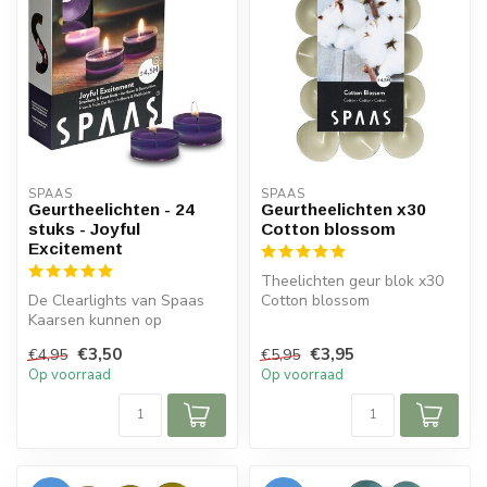
SPAAS 
SPAAS 
Geurtheelichten - 24
Geurtheelichten x30
stuks - Joyful
Cotton blossom
Excitement
Theelichten geur blok x30
De Clearlights van Spaas
Cotton blossom
Kaarsen kunnen op
dezelfde manier gebruikt
€3,50
€3,95
€4,95
€5,95
worden als g...
Op voorraad
Op voorraad