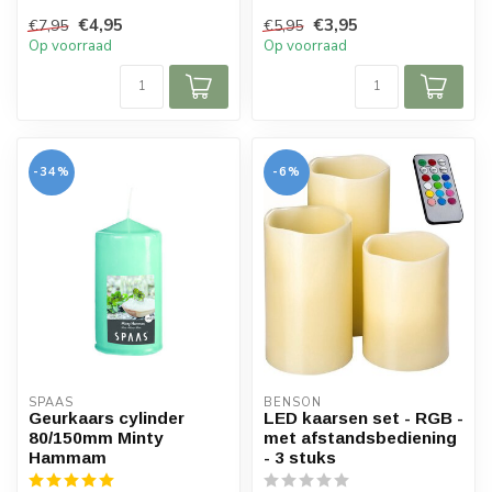
Geurtheelichten Tropical D...
deze Geurtheelichten Anti-
€4,95
€3,95
€7,95
€5,95
Tabak.
Op voorraad
Op voorraad
-34%
-6%
SPAAS 
BENSON
Geurkaars cylinder
LED kaarsen set - RGB -
80/150mm Minty
met afstandsbediening
Hammam
- 3 stuks