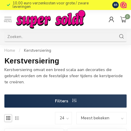
10,00 euro verzenkosten voor grote / zware
8.5
leveringen
0
MENU
Home
/
Kerstversiering
Kerstversiering
Kerstversiering omvat een breed scala aan decoraties die
gebruikt worden om de feestelijke sfeer tijdens de kerstperiode
te creëren.
Filters