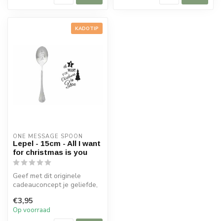
KADOTIP
ONE MESSAGE SPOON
Lepel - 15cm - All I want
for christmas is you
Geef met dit originele
cadeauconcept je geliefde,
een familielid, een goede
€3,95
vrie...
Op voorraad