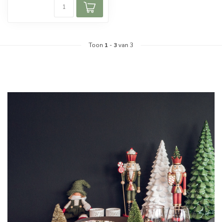
Toon
1
-
3
van 3