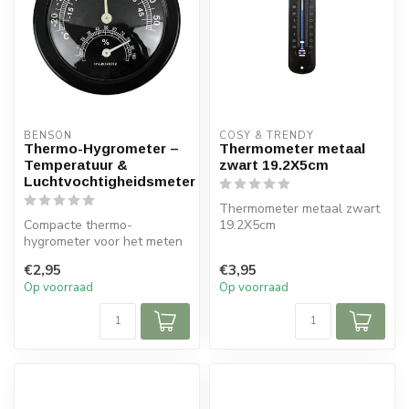
BENSON
COSY & TRENDY
Thermo-Hygrometer –
Thermometer metaal
Temperatuur &
zwart 19.2X5cm
Luchtvochtigheidsmeter
Thermometer metaal zwart
Compacte thermo-
19.2X5cm
hygrometer voor het meten
van temperatuur en
€2,95
€3,95
luchtvochtigheid. M...
Op voorraad
Op voorraad