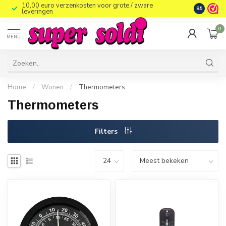
10,00 euro verzenkosten voor grote / zware
8.5
leveringen
0
MENU
Home
/
Wonen
/
Thermometers
Thermometers
Filters