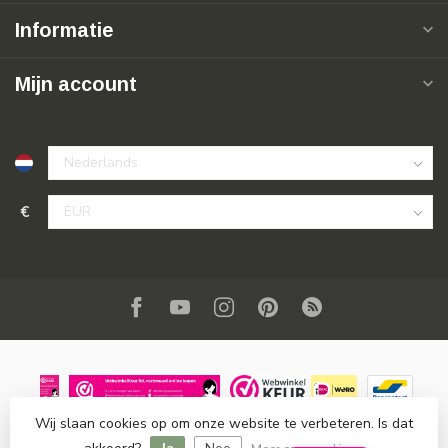
Informatie
Mijn account
€
Wij slaan cookies op om onze website te verbeteren. Is dat
© Copyright 2026 SuperSoldi
- Powered by
Lightspeed
-
Lightspeed design
by
Dyvelopment