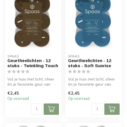
SPAAS 
SPAAS 
Geurtheelichten - 12
Geurtheelichten - 12
stuks - Twinkling Touch
stuks - Soft Sunrise
Vul je huis met licht, sfeer
Vul je huis met licht, sfeer
én je favoriete geur van
én je favoriete geur van
Spaas Kaarsen.
Spaas Kaarsen.
€2,45
€2,45
Geurkaarsen...
Geurkaarsen...
Op voorraad
Op voorraad