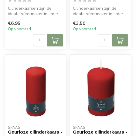
Cilinderkaarsen zijn de
Cilinderkaarsen zijn de
ideale sfeermaker in ieder
ideale sfeermaker in ieder
interieur. Door de lange
interieur. Door de lange
€6,95
€3,50
bran...
bran...
Op voorraad
Op voorraad
SPAAS 
SPAAS 
Geurloze cilinderkaars -
Geurloze cilinderkaars -