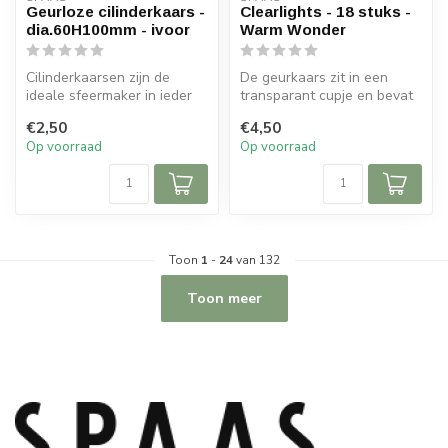
Geurloze cilinderkaars -
Clearlights - 18 stuks -
dia.60H100mm - ivoor
Warm Wonder
Cilinderkaarsen zijn de
De geurkaars zit in een
ideale sfeermaker in ieder
transparant cupje en bevat
interieur. Door de lange
een zachte geur.
€2,50
€4,50
bran...
Op voorraad
Op voorraad
Toon
1
-
24
van 132
Toon meer