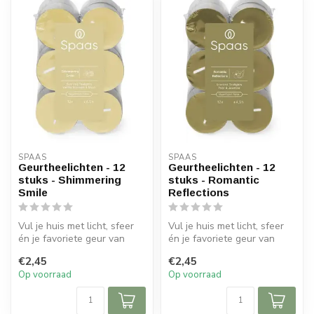
SPAAS 
SPAAS 
Geurtheelichten - 12
Geurtheelichten - 12
stuks - Shimmering
stuks - Romantic
Smile
Reflections
Vul je huis met licht, sfeer
Vul je huis met licht, sfeer
én je favoriete geur van
én je favoriete geur van
Spaas Kaarsen.
Spaas Kaarsen.
€2,45
€2,45
Geurkaarsen...
Geurkaarsen...
Op voorraad
Op voorraad