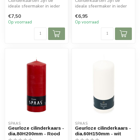
Cilinderkaarsen zijn de
Cilinderkaarsen zijn de
ideale sfeermaker in ieder
ideale sfeermaker in ieder
interieur. Door de lange
interieur. Door de lange
€7,50
€6,95
bran...
bran...
Op voorraad
Op voorraad
SPAAS 
SPAAS 
Geurloze cilinderkaars -
Geurloze cilinderkaars -
dia.80H200mm - Rood
dia.60H150mm - wit