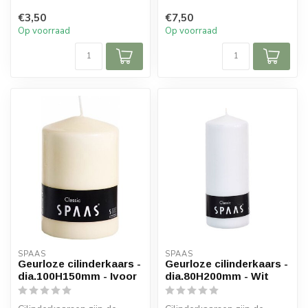
interieur. Door de lange
interieur. Door de lange
€3,50
€7,50
bran...
bran...
Op voorraad
Op voorraad
SPAAS 
SPAAS 
Geurloze cilinderkaars -
Geurloze cilinderkaars -
dia.100H150mm - Ivoor
dia.80H200mm - Wit