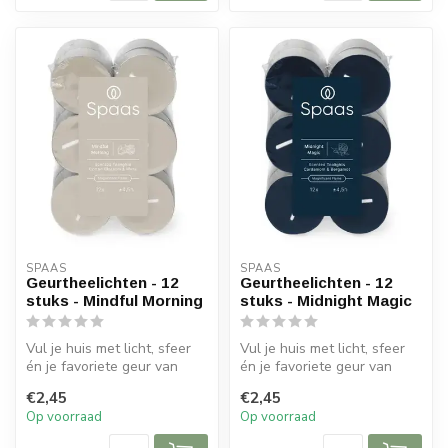
SPAAS 
SPAAS 
Geurtheelichten - 12
Geurtheelichten - 12
stuks - Mindful Morning
stuks - Midnight Magic
Vul je huis met licht, sfeer
Vul je huis met licht, sfeer
én je favoriete geur van
én je favoriete geur van
Spaas Kaarsen.
Spaas Kaarsen.
€2,45
€2,45
Geurkaarsen...
Geurkaarsen...
Op voorraad
Op voorraad