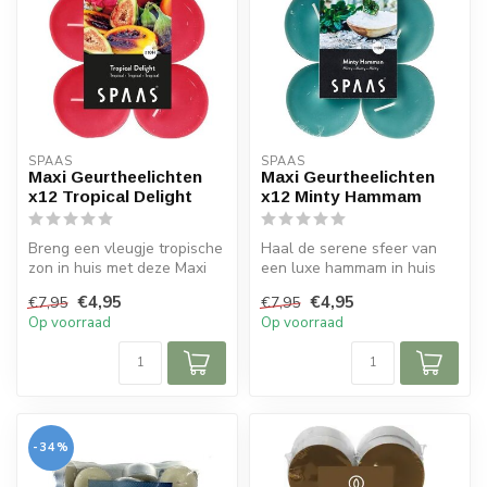
SPAAS 
SPAAS 
Maxi Geurtheelichten
Maxi Geurtheelichten
x12 Tropical Delight
x12 Minty Hammam
Breng een vleugje tropische
Haal de serene sfeer van
zon in huis met deze Maxi
een luxe hammam in huis
Geurtheelichten Tropical D...
met deze Maxi
€4,95
€4,95
€7,95
€7,95
Geurtheelichten M...
Op voorraad
Op voorraad
-34%