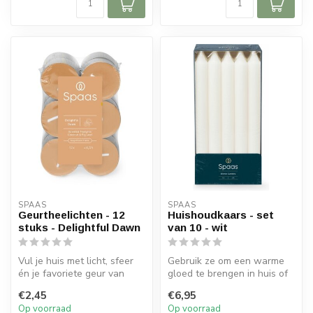
SPAAS 
SPAAS 
Geurtheelichten - 12
Huishoudkaars - set
stuks - Delightful Dawn
van 10 - wit
Vul je huis met licht, sfeer
Gebruik ze om een warme
én je favoriete geur van
gloed te brengen in huis of
Spaas Kaarsen.
aan tafel.
€2,45
€6,95
Geurkaarsen...
Op voorraad
Op voorraad