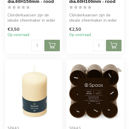
dia.60H150mm - rood
dia.60H100mm - rood
Cilinderkaarsen zijn de
Cilinderkaarsen zijn de
ideale sfeermaker in ieder
ideale sfeermaker in ieder
interieur. Door de lange
interieur. Door de lange
€3,50
€2,50
bran...
bran...
Op voorraad
Op voorraad
SPAAS 
SPAAS 