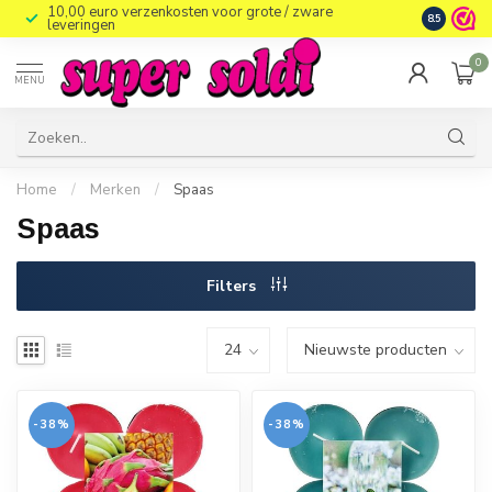
10,00 euro verzenkosten voor grote / zware
8.5
leveringen
0
MENU
Home
/
Merken
/
Spaas
Spaas
Filters
-38%
-38%