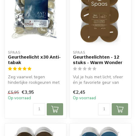
SPAAS 
SPAAS 
Geurtheelicht x30 Anti-
Geurtheelichten - 12
tabak
stuks - Warm Wonder
Zeg vaarwel tegen
Vul je huis met licht, sfeer
hinderlijke rookgeuren met
én je favoriete geur van
deze Geurtheelichten Anti-
Spaas Kaarsen.
€3,95
€2,45
€5,95
Tabak.
Geurkaarsen...
Op voorraad
Op voorraad