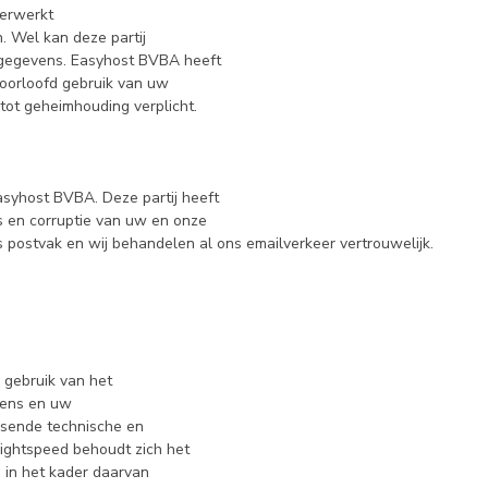
erwerkt
 Wel kan deze partij
sgegevens. Easyhost BVBA heeft
oorloofd gebruik van uw
ot geheimhouding verplicht.
asyhost BVBA. Deze partij heeft
s en corruptie van uw en onze
postvak en wij behandelen al ons emailverkeer vertrouwelijk.
 gebruik van het
vens en uw
ssende technische en
ghtspeed behoudt zich het
 in het kader daarvan