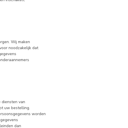
zorgen. Wij maken
voor noodzakelijk dat
 gegevens
t onderaannemers
e diensten van
t uw bestelling.
persoonsgegevens worden
w gegevens
leinden dan