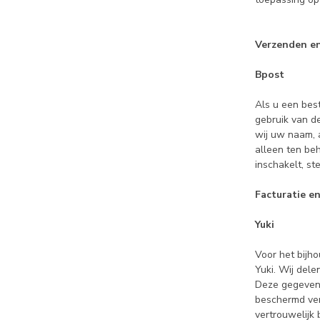
Verzenden en
Bpost
Als u een best
gebruik van de
wij uw naam, 
alleen ten be
inschakelt, st
Facturatie e
Yuki
Voor het bijh
Yuki. Wij del
Deze gegevens
beschermd ver
vertrouwelijk