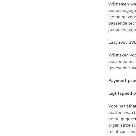
Wij nemen web
persoonsgegev
metagegevens 
passende tech
persoonsgegev
Easyhost BV
Wij maken voo
passende tech
gegevens zove
Payment pro
Lightspeed 
Voor het afha
platform van 
betaalgegeven
organisatoris
recht voor uw