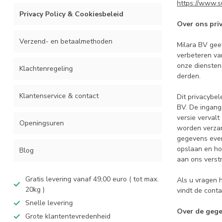
https://www.s
Privacy Policy & Cookiesbeleid
Over ons pri
Verzend- en betaalmethoden
Milara BV gee
verbeteren va
onze diensten
Klachtenregeling
derden.
Klantenservice & contact
Dit privacybel
BV. De ingang
versie vervalt
Openingsuren
worden verza
gegevens even
opslaan en ho
Blog
aan ons verst
Gratis levering vanaf 49,00 euro ( tot max.
Als u vragen 
20kg )
vindt de cont
Snelle levering
Over de geg
Grote klantentevredenheid