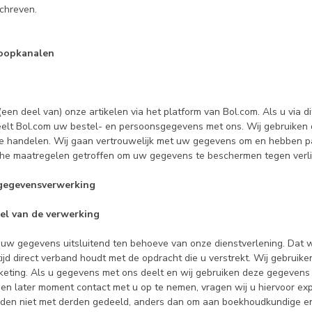
chreven.
koopkanalen
een deel van) onze artikelen via het platform van Bol.com. Als u via di
eelt Bol.com uw bestel- en persoonsgegevens met ons. Wij gebruike
 te handelen. Wij gaan vertrouwelijk met uw gegevens om en hebben 
che maatregelen getroffen om uw gegevens te beschermen tegen verli
 gegevensverwerking
l van de verwerking
 uw gegevens uitsluitend ten behoeve van onze dienstverlening. Dat w
ijd direct verband houdt met de opdracht die u verstrekt. Wij gebruik
rketing. Als u gegevens met ons deelt en wij gebruiken deze gegeven
een later moment contact met u op te nemen, vragen wij u hiervoor ex
en niet met derden gedeeld, anders dan om aan boekhoudkundige en 