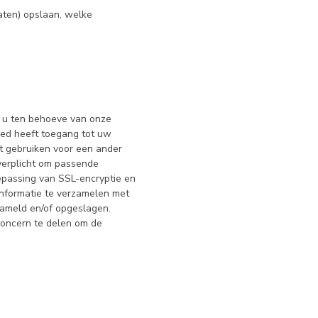
aten) opslaan, welke
 u ten behoeve van onze
eed heeft toegang tot uw
t gebruiken voor een ander
verplicht om passende
epassing van SSL-encryptie en
informatie te verzamelen met
ameld en/of opgeslagen.
concern te delen om de