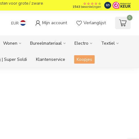
sten voor grote / zware
8.5
1543
beoordelingen
0
Mijn account
Verlanglijst
EUR
Wonen
Bureelmateriaal
Electro
Textiel
 | Super Soldi
Klantenservice
Koopjes