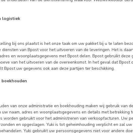
 logistiek
elling bij ons plaatst is het onze taak om uw pakket bij u te laten be
 diensten van Bpost voor het uitvoeren van de leveringen. Het is daar
adres en woonplaatsgegevens met Bpost delen. Bpost gebruikt deze
hoeve van het uitvoeren van de overeenkomst. In het geval dat Bpos
elt Bpost uw gegevens ook aan deze partijen ter beschikking.
n boekhouden
ouden van onze administratie en boekhouding maken wij gebruik van d
en uw naam, adres en woonplaatsgegevens en details met betrekking to
 worden gebruikt voor het administreren van verkoopfacturen. Uw 
zonden en opgeslagen. Yuki is tot geheimhouding verplicht en zal u
 behandelen. Yuki gebruikt uw persoonsgegevens niet voor andere doe