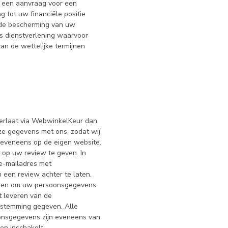
n een aanvraag voor een
g tot uw financiële positie
 de bescherming van uw
s dienstverlening waarvoor
an de wettelijke termijnen
terlaat via WebwinkelKeur dan
ze gegevens met ons, zodat wij
eveneens op de eigen website.
op uw review te geven. In
 e-mailadres met
 een review achter te laten.
omen om uw persoonsgegevens
 leveren van de
estemming gegeven. Alle
onsgegevens zijn eveneens van
n inschakelt.