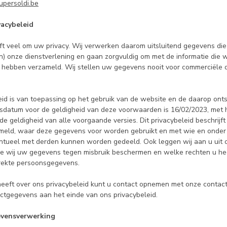
upersoldi.be
vacybeleid
ft veel om uw privacy. Wij verwerken daarom uitsluitend gegevens die
n) onze dienstverlening en gaan zorgvuldig om met de informatie die w
 hebben verzameld. Wij stellen uw gegevens nooit voor commerciële d
eid is van toepassing op het gebruik van de website en de daarop onts
sdatum voor de geldigheid van deze voorwaarden is 16/02/2023, met 
 de geldigheid van alle voorgaande versies. Dit privacybeleid beschrij
meld, waar deze gegevens voor worden gebruikt en met wie en onde
tueel met derden kunnen worden gedeeld. Ook leggen wij aan u uit 
e wij uw gegevens tegen misbruik beschermen en welke rechten u hee
rekte persoonsgegevens.
heeft over ons privacybeleid kunt u contact opnemen met onze contac
actgegevens aan het einde van ons privacybeleid.
evensverwerking