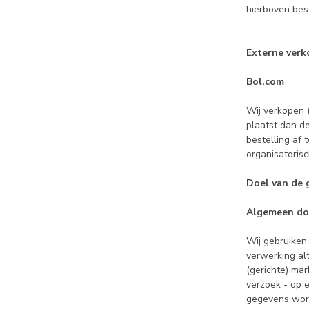
hierboven bes
Externe ver
Bol.com
Wij verkopen (
plaatst dan d
bestelling af
organisatoris
Doel van de
Algemeen doe
Wij gebruiken
verwerking alt
(gerichte) ma
verzoek - op 
gegevens word