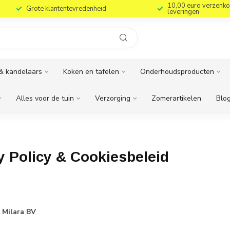
10,00 euro verzenko
Grote klantentevredenheid
leveringen
& kandelaars
Koken en tafelen
Onderhoudsproducten
Alles voor de tuin
Verzorging
Zomerartikelen
Blog
y Policy & Cookiesbeleid
d Milara BV