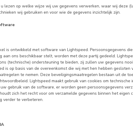
 u lezen op welke wijze wij uw gegevens verwerken, waar wij deze (l
chnieken wij gebruiken en voor wie de gegevens inzichtelijk zijn.
ftware
l is ontwikkeld met software van Lightspeed. Persoonsgegevens die
ng aan ons beschikbaar stelt, worden met deze partij gedeeld. Lightsp
ns (technische) ondersteuning te bieden, zij zullen uw gegevens nooi
eed is op basis van de overeenkomst die wij met hen hebben gesloten 
aatregelen te nemen. Deze beveiligingsmaatregelen bestaan uit de to
htwoordbeleid. Lightspeed maakt gebruik van cookies om technische 
t uw gebruik van de software, er worden geen persoonsgegevens verz
houdt zich het recht voor om verzamelde gegevens binnen het eigen 
g verder te verbeteren.
BA