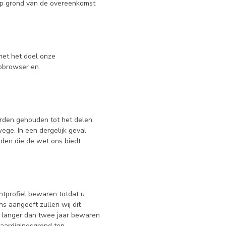
 op grond van de overeenkomst
et het doel onze
ebbrowser en
orden gehouden tot het delen
ege. In een dergelijk geval
eden die de wet ons biedt
ntprofiel bewaren totdat u
ns aangeeft zullen wij dit
t langer dan twee jaar bewaren
vaardigingsgrond ten