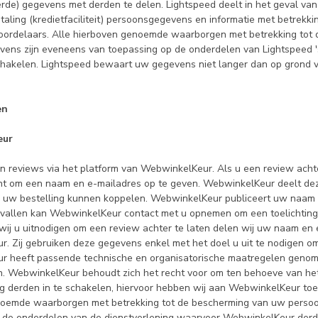
rde) gegevens met derden te delen. Lightspeed deelt in het geval va
taling (kredietfaciliteit) persoonsgegevens en informatie met betrekkin
oordelaars. Alle hierboven genoemde waarborgen met betrekking tot
ens zijn eveneens van toepassing op de onderdelen van Lightspeed '
schakelen. Lightspeed bewaart uw gegevens niet langer dan op grond v
en
eur
n reviews via het platform van WebwinkelKeur. Als u een review ach
cht om een naam en e-mailadres op te geven. WebwinkelKeur deelt de
 uw bestelling kunnen koppelen. WebwinkelKeur publiceert uw naam 
vallen kan WebwinkelKeur contact met u opnemen om een toelichting 
 wij u uitnodigen om een review achter te laten delen wij uw naam en
. Zij gebruiken deze gegevens enkel met het doel u uit te nodigen om
r heeft passende technische en organisatorische maatregelen gen
. WebwinkelKeur behoudt zich het recht voor om ten behoeve van het
ng derden in te schakelen, hiervoor hebben wij aan WebwinkelKeur to
noemde waarborgen met betrekking tot de bescherming van uw perso
 de onderdelen van de dienstverlening waarvoor WebwinkelKeur derde