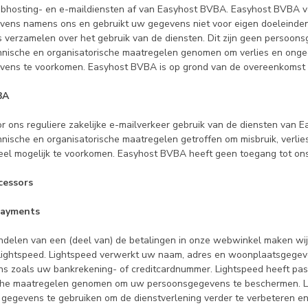
hosting- en e-maildiensten af van Easyhost BVBA. Easyhost BVBA v
ens namens ons en gebruikt uw gegevens niet voor eigen doeleinden.
verzamelen over het gebruik van de diensten. Dit zijn geen persoon
nische en organisatorische maatregelen genomen om verlies en onge
ens te voorkomen. Easyhost BVBA is op grond van de overeenkomst t
BA
r ons reguliere zakelijke e-mailverkeer gebruik van de diensten van E
nische en organisatorische maatregelen getroffen om misbruik, verlie
el mogelijk te voorkomen. Easyhost BVBA heeft geen toegang tot ons 
cessors
payments
ndelen van een (deel van) de betalingen in onze webwinkel maken wij
Lightspeed. Lightspeed verwerkt uw naam, adres en woonplaatsgege
s zoals uw bankrekening- of creditcardnummer. Lightspeed heeft pa
che maatregelen genomen om uw persoonsgegevens te beschermen. Li
 gegevens te gebruiken om de dienstverlening verder te verbeteren en