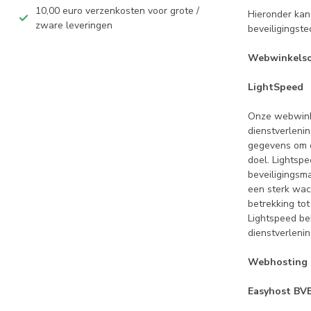
10,00 euro verzenkosten voor grote /
Hieronder kan
zware leveringen
beveiligingste
Webwinkelso
LightSpeed
Onze webwinke
dienstverleni
gegevens om o
doel. Lightsp
beveiligingsm
een sterk wac
betrekking to
Lightspeed be
dienstverlenin
Webhosting
Easyhost BV