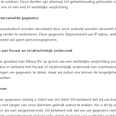
n te voldoen. Deze derden zijn allemaal tot geheimhouding gehouden
ons of een eed of wettelijke verplichting.
 verzamelde gegevens
automatisch worden verzameld door onze website worden verwerkt m
ng verder te verbeteren. Deze gegevens (bijvoorbeeld uw IP-adres, w
teem) zijn geen persoonsgegevens.
aan fiscaal en strafrechtelijk onderzoek
e gevallen kan Milara BV op grond van een wettelijke verplichting w
ns in verband met fiscaal of strafrechtelijk onderzoek van overheidsw
ongen uw gegevens te delen, maar wij zullen ons binnen de mogelijkh
zetten.
jnen
w gegevens zolang u cliënt van ons bent. Dit betekent dat wij uw kla
 niet langer van onze diensten gebruik wenst te maken. Als u dit bij o
en als een vergeetverzoek. Dit betekent ook dat we uw gegevens nie
ste contactmoment of transactie, tenzij daarvoor een wettelijke recht