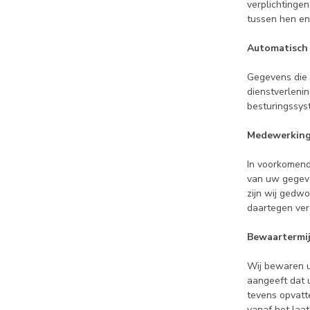
verplichtinge
tussen hen en 
Automatisch
Gegevens die 
dienstverleni
besturingssys
Medewerking 
In voorkomend
van uw gegeve
zijn wij gedw
daartegen ver
Bewaartermi
Wij bewaren u
aangeeft dat u
tevens opvatt
vanaf het laat