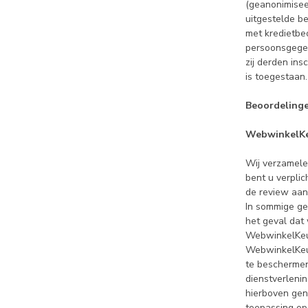
(geanonimisee
uitgestelde be
met kredietbe
persoonsgegev
zij derden in
is toegestaan.
Beoordeling
WebwinkelK
Wij verzamele
bent u verpli
de review aan
In sommige ge
het geval dat
WebwinkelKeur
WebwinkelKeu
te beschermen
dienstverleni
hierboven ge
toepassing op