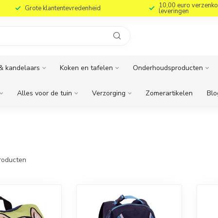
10,00 euro verzenko
Grote klantentevredenheid
leveringen
& kandelaars
Koken en tafelen
Onderhoudsproducten
Alles voor de tuin
Verzorging
Zomerartikelen
Blo
roducten