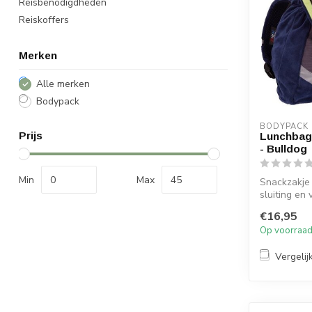
Reisbenodigdheden
Reiskoffers
Merken
Alle merken
Bodypack
BODYPACK
Prijs
Lunchbag
- Bulldog
Min
Max
Snackzakje
sluiting en 
gewatteerd
€16,95
Op voorraa
Vergelij