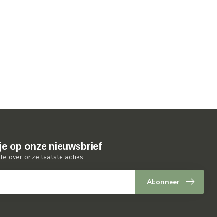
je op onze nieuwsbrief
gte over onze laatste acties
Abonneer