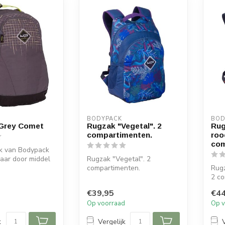
BODYPACK
BOD
 Grey Comet
Rugzak "Vegetal". 2
Rug
compartimenten.
roo
com
k van Bodypack
baar door middel
Rugzak "Vegetal". 2
.
compartimenten.
Rugz
2 co
€39,95
€44
d
Op voorraad
Op v
k
Vergelijk