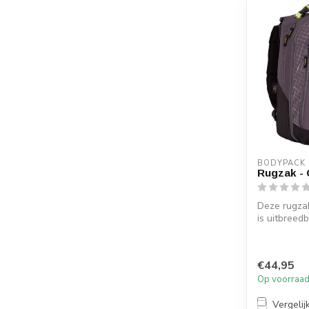
BODYPACK
Rugzak -
Deze rugza
is uitbreed
van een rits
€44,95
Op voorraa
Vergelij