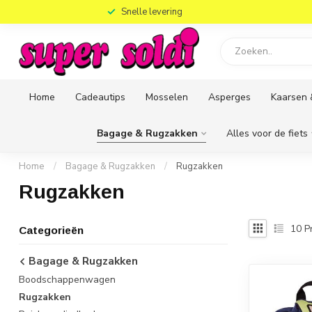
)
Snelle levering
Home
Cadeautips
Mosselen
Asperges
Kaarsen 
Bagage & Rugzakken
Alles voor de fiets
Home
/
Bagage & Rugzakken
/
Rugzakken
Rugzakken
10
P
Categorieën
Bagage & Rugzakken
Boodschappenwagen
Rugzakken