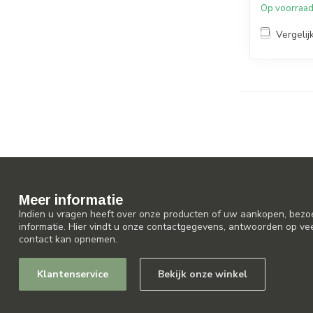
Op voorraa
Vergelij
Meer informatie
Indien u vragen heeft over onze producten of uw aankopen, bezo
informatie. Hier vindt u onze contactgegevens, antwoorden op ve
contact kan opnemen.
Klantenservice
Bekijk onze winkel