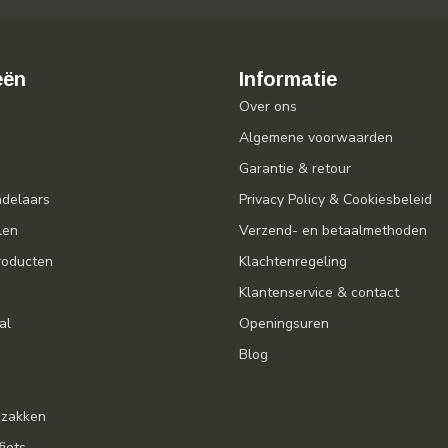
eën
Informatie
Over ons
Algemene voorwaarden
Garantie & retour
ndelaars
Privacy Policy & Cookiesbeleid
len
Verzend- en betaalmethoden
oducten
Klachtenregeling
Klantenservice & contact
al
Openingsuren
Blog
gzakken
fiets