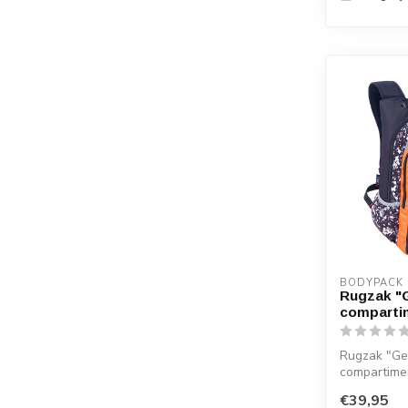
BODYPACK
Rugzak "
comparti
Rugzak "Ge
compartime
€39,95