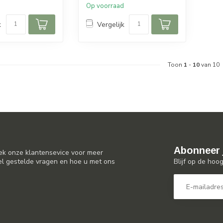
d
Op voorraad
k
Vergelijk
Toon
1
-
10
van 10
Abonneer 
ek onze klantensevice voor meer
Blijf op de hoo
el gestelde vragen en hoe u met ons