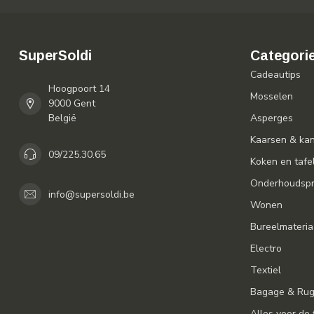
SuperSoldi
Categori
Cadeautips
Hoogpoort 14
Mosselen
9000 Gent
België
Asperges
Kaarsen & ka
09/225.30.65
Koken en tafe
Onderhoudspr
info@supersoldi.be
Wonen
Bureelmateria
Electro
Textiel
Bagage & Ru
Alles voor de 