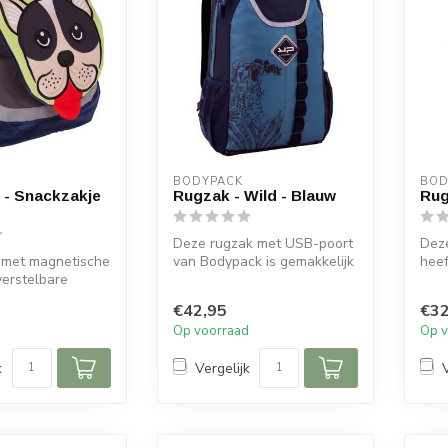
BODYPACK
BOD
 - Snackzakje
Rugzak - Wild - Blauw
Rug
Deze rugzak met USB-poort
Dez
 met magnetische
van Bodypack is gemakkelijk
heef
verstelbare
voor uw laptop in op te be...
en 2
e bandjes.
€42,95
€32
d
Op voorraad
Op v
k
Vergelijk