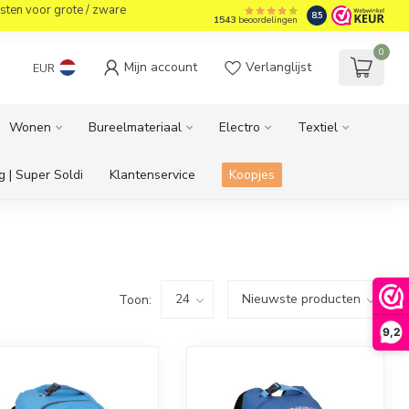
sten voor grote / zware
8.5
1543
beoordelingen
0
Mijn account
Verlanglijst
EUR
Wonen
Bureelmateriaal
Electro
Textiel
g | Super Soldi
Klantenservice
Koopjes
Toon:
9,2