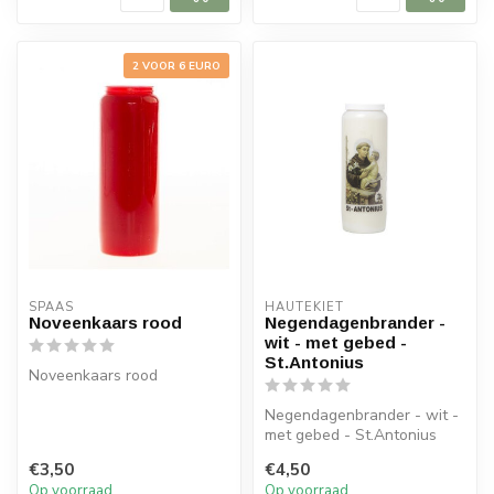
2 VOOR 6 EURO
SPAAS 
HAUTEKIET
Noveenkaars rood
Negendagenbrander -
wit - met gebed -
St.Antonius
Noveenkaars rood
Negendagenbrander - wit -
met gebed - St.Antonius
€3,50
€4,50
Op voorraad
Op voorraad