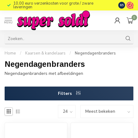
10,00 euro verzenkosten voor grote / zware
8.5
leveringen
0
MENU
Home
/
Kaarsen & kandelaars
/
Negendagenbranders
Negendagenbranders
Negendagenbranders met afbeeldingen
Filters