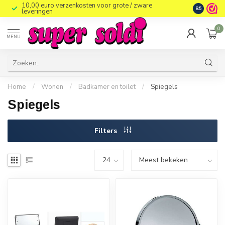
10,00 euro verzenkosten voor grote / zware
8.5
leveringen
0
MENU
Home
/
Wonen
/
Badkamer en toilet
/
Spiegels
Spiegels
Filters