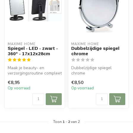
MAXIME HOME
MAXIME HOME
Spiegel - LED - zwart -
Dubbelzijdige spiegel
360° - 17x12x28cm
chrome
Maak je beauty- en
Dubbelzijdige spiegel
verzorgingsroutine compleet
chrome
met de veelzijdige zwart
€8,95
€8,50
360° spi...
Op voorraad
Op voorraad
Toon
1
-
2
van 2