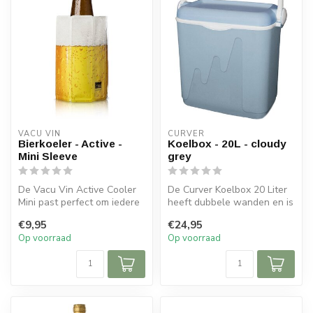
VACU VIN
CURVER
Bierkoeler - Active -
Koelbox - 20L - cloudy
Mini Sleeve
grey
De Vacu Vin Active Cooler
De Curver Koelbox 20 Liter
Mini past perfect om iedere
heeft dubbele wanden en is
kleine fles wijn of flesje...
daardoor voorzien van een
€9,95
€24,95
...
Op voorraad
Op voorraad