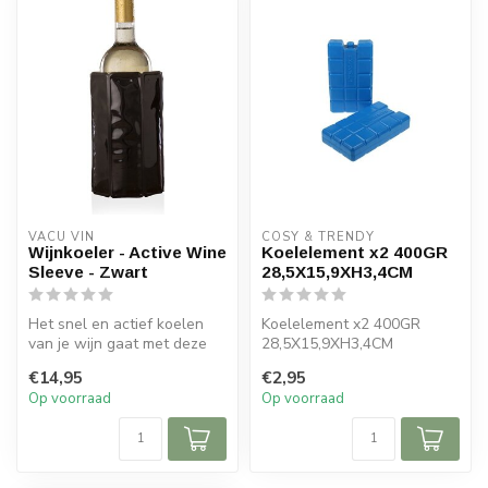
VACU VIN
COSY & TRENDY
Wijnkoeler - Active Wine
Koelelement x2 400GR
Sleeve - Zwart
28,5X15,9XH3,4CM
Het snel en actief koelen
Koelelement x2 400GR
van je wijn gaat met deze
28,5X15,9XH3,4CM
wijnkoeler verrassend snel.
€14,95
€2,95
Op voorraad
Op voorraad