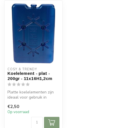
COSY & TRENDY
Koelelement - plat -
200gr - 11x16H1,2cm
Platte koelelementen zijn
ideaal voor gebruik in
koelboxen, door dat ze
€2,50
weinig r...
Op voorraad