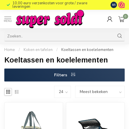
10,00 euro verzenkosten voor grote / zware
8.5
leveringen
0
MENU
Home
/
Koken en tafelen
/
Koeltassen en koelelementen
Koeltassen en koelelementen
Filters