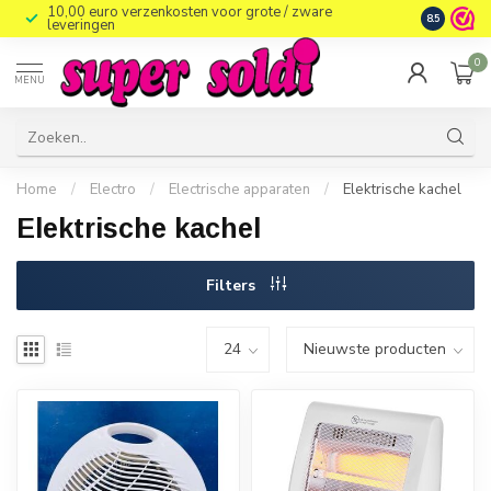
10,00 euro verzenkosten voor grote / zware
8.5
leveringen
0
MENU
Home
/
Electro
/
Electrische apparaten
/
Elektrische kachel
Elektrische kachel
Filters