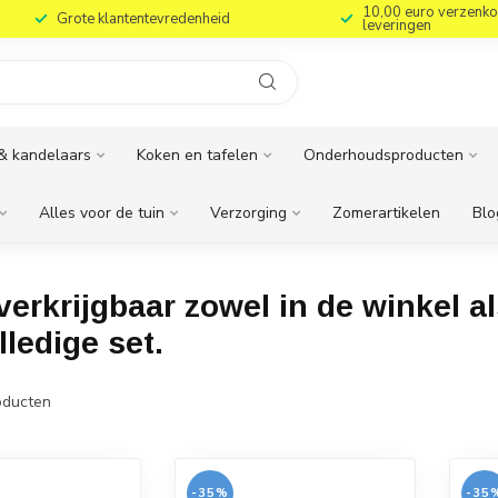
10,00 euro verzenko
Grote klantentevredenheid
leveringen
& kandelaars
Koken en tafelen
Onderhoudsproducten
Alles voor de tuin
Verzorging
Zomerartikelen
Blo
verkrijgbaar zowel in de winkel a
ledige set.
ducten
-35%
-35