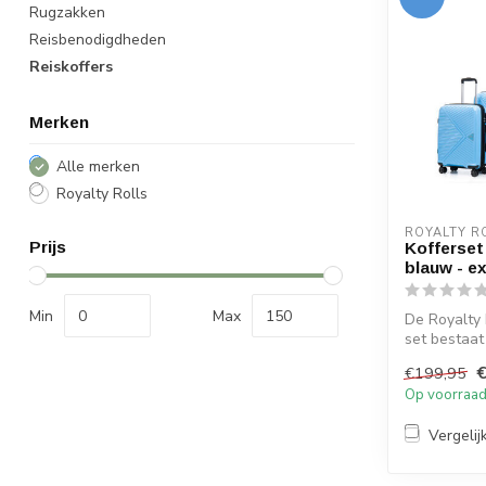
Rugzakken
Reisbenodigdheden
Reiskoffers
Merken
Alle merken
Royalty Rolls
ROYALTY R
Prijs
Kofferset 
blauw - e
Min
Max
De Royalty 
set bestaat 
maten 56 cm
€199,95
Op voorraa
Vergelij