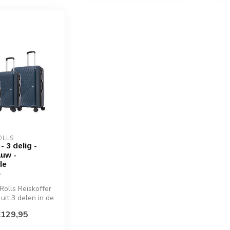
OLLS
- 3 delig -
uw -
le
Rolls Reiskoffer
uit 3 delen in de
, 65 cm, en...
€129,95
d