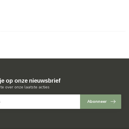
je op onze nieuwsbrief
gte over onze laatste acties
Abonneer