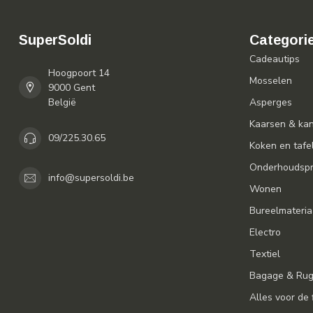
SuperSoldi
Categori
Cadeautips
Hoogpoort 14
Mosselen
9000 Gent
België
Asperges
Kaarsen & ka
09/225.30.65
Koken en tafe
Onderhoudspr
info@supersoldi.be
Wonen
Bureelmateria
Electro
Textiel
Bagage & Ru
Alles voor de 