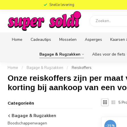
)
Snelle levering
Home
Cadeautips
Mosselen
Asperges
Kaarsen 
Bagage & Rugzakken
Alles voor de fiets
Home
/
Bagage & Rugzakken
/
Reiskoffers
Onze reiskoffers zijn per maat 
korting bij aankoop van een vol
5
Pro
Categorieën
Bagage & Rugzakken
Boodschappenwagen
-35%