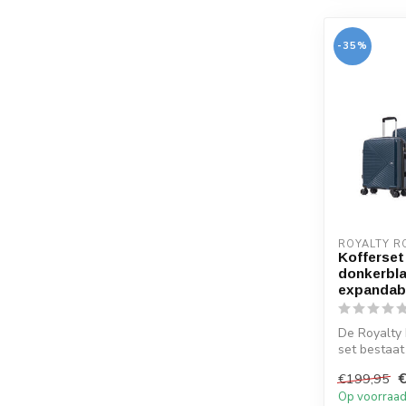
-35%
ROYALTY R
Kofferset 
donkerbla
expandab
De Royalty 
set bestaat 
maten 56 cm
€199,95
Op voorraa