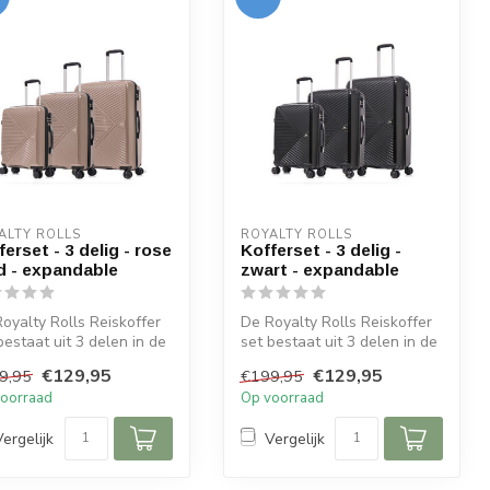
ALTY ROLLS
ROYALTY ROLLS
ferset - 3 delig - rose
Kofferset - 3 delig -
d - expandable
zwart - expandable
oyalty Rolls Reiskoffer
De Royalty Rolls Reiskoffer
bestaat uit 3 delen in de
set bestaat uit 3 delen in de
n 56 cm, 65 cm, en...
maten 56 cm, 65 cm, en...
€129,95
€129,95
9,95
€199,95
oorraad
Op voorraad
Vergelijk
Vergelijk