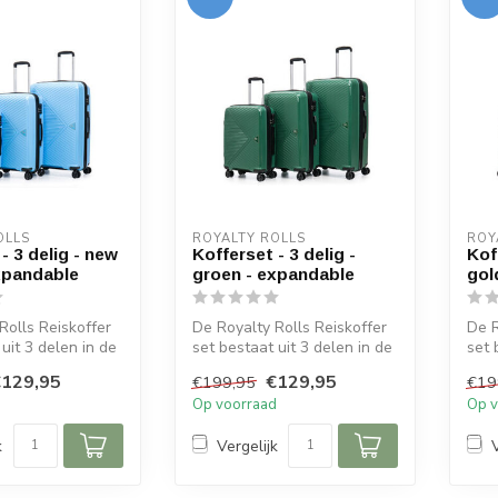
OLLS
ROYALTY ROLLS
ROY
- 3 delig - new
Kofferset - 3 delig -
Kof
xpandable
groen - expandable
gol
Rolls Reiskoffer
De Royalty Rolls Reiskoffer
De R
uit 3 delen in de
set bestaat uit 3 delen in de
set 
, 65 cm, en...
maten 56 cm, 65 cm, en...
mate
€129,95
€129,95
€199,95
€19
d
Op voorraad
Op v
k
Vergelijk