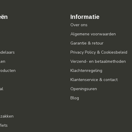
eën
Informatie
Over ons
Algemene voorwaarden
Garantie & retour
ndelaars
Privacy Policy & Cookiesbeleid
len
Verzend- en betaalmethoden
oducten
Klachtenregeling
Klantenservice & contact
al
Openingsuren
Blog
gzakken
fiets