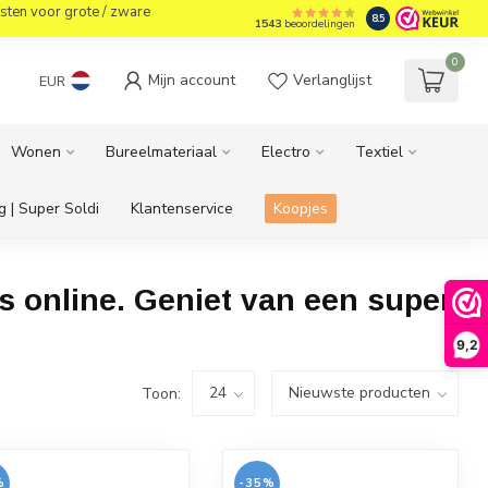
sten voor grote / zware
8.5
1543
beoordelingen
0
Mijn account
Verlanglijst
EUR
Wonen
Bureelmateriaal
Electro
Textiel
g | Super Soldi
Klantenservice
Koopjes
ls online. Geniet van een super
9,2
Toon:
%
-35%