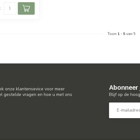
k
Toon
1
-
5
van 5
Abonneer 
ek onze klantensevice voor meer
Blijf op de hoo
el gestelde vragen en hoe u met ons