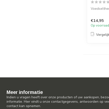
Voedselthe
€14,95
Op voorraa
Vergelij
Meer informatie
Indien u vragen heeft over onze producten of uw aankopen, bezo
informatie. Hier vindt u onze contactgegevens, antwoorden op ve
contact kan opnemen.