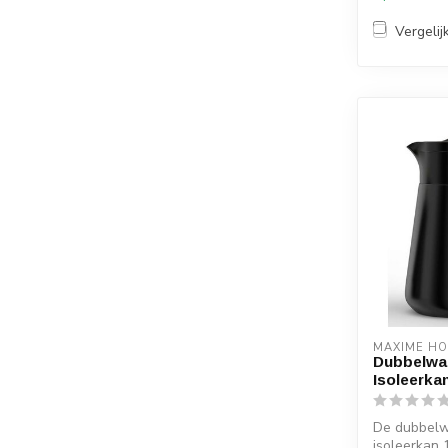
Vergelij
MAXIME H
Dubbelwa
Isoleerkan
De dubbelw
isoleerkan 1