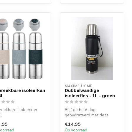
MAXIME HOME
reekbare isoleerkan
Dubbelwandige
5L
isoleerfles - 1L - groen
eekbare isoleerkan
Blijf de hele dag
L
gehydrateerd met deze
dubbele wand isolerende
,95
€14,95
fles van 1L. Hou...
oorraad
Op voorraad