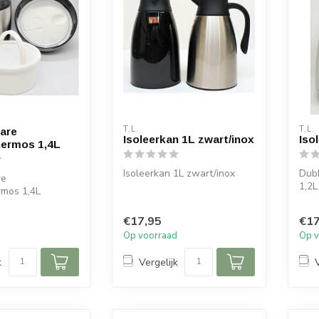
T.L.
T.L.
are
Isoleerkan 1L zwart/inox
Iso
hermos 1,4L
Isoleerkan 1L zwart/inox
Dub
re
1,2L
rmos 1,4L
€17,95
€17
d
Op voorraad
Op v
k
Vergelijk