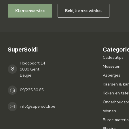
Klantenservice
Bekijk onze winkel
SuperSoldi
Categori
Cadeautips
Hoogpoort 14
Mosselen
9000 Gent
België
Asperges
Kaarsen & ka
09/225.30.65
Koken en tafe
Onderhoudspr
info@supersoldi.be
Wonen
Bureelmateria
Electro