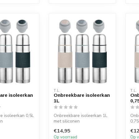
T.L.
T.L.
re isoleerkan
Onbreekbare isoleerkan
Onb
1L
0,7
 isoleerkan 0,5L
Onbreekbare isoleerkan 1L
Onbr
en
met siliconen
0,75
€14,95
€12
d
Op voorraad
Op v