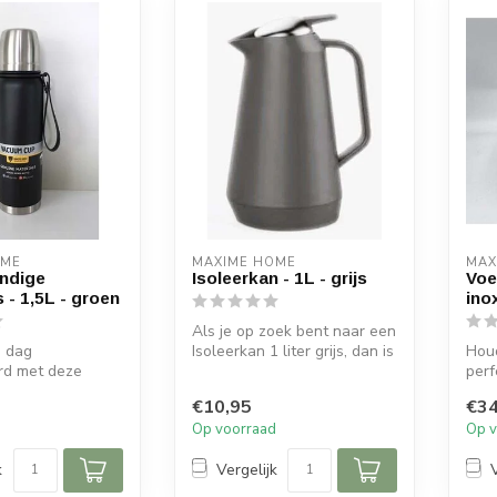
OME
MAXIME HOME
MAX
ndige
Isoleerkan - 1L - grijs
Voe
s - 1,5L - groen
ino
Als je op zoek bent naar een
e dag
Isoleerkan 1 liter grijs, dan is
Houd
rd met deze
dit product een ui...
perf
nd isolerende
onze
€10,95
€34
. H...
voed
d
Op voorraad
Op v
k
Vergelijk