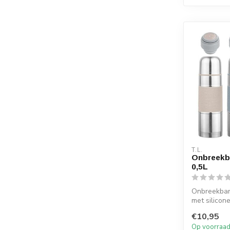
T.L.
Onbreekba
0,5L
Onbreekbare
met silicon
€10,95
Op voorraa