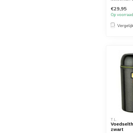
uitstekende
€29,95
bew...
Op voorraa
Vergelij
T.L.
Voedselt
zwart