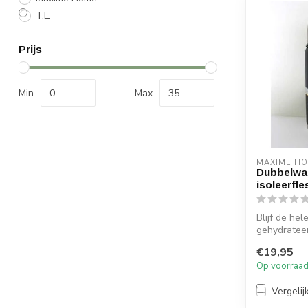
T.L.
Prijs
Min
Max
MAXIME H
Dubbelwa
isoleerfle
Blijf de hel
gehydratee
dubbele wa
€19,95
fles van 1.5L
Op voorraa
Vergelij