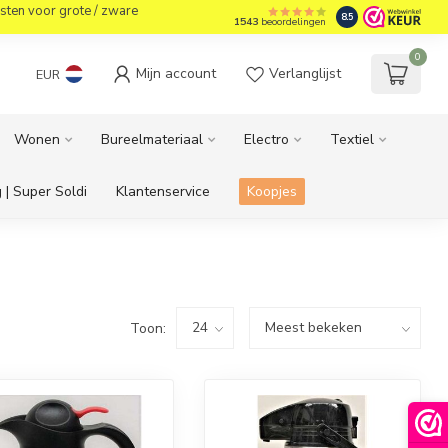
sten voor grote / zware
8.5
1543
beoordelingen
0
Mijn account
Verlanglijst
EUR
Wonen
Bureelmateriaal
Electro
Textiel
 | Super Soldi
Klantenservice
Koopjes
Toon: