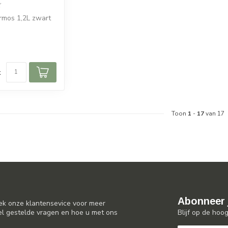
rmos 1,2L zwart
d
k
Toon
1
-
17
van 17
Abonneer 
ek onze klantensevice voor meer
Blijf op de hoo
el gestelde vragen en hoe u met ons