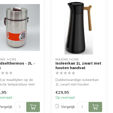
IME HOME
MAXIME HOME
dselthermos - 2L -
Isoleerkan 1L zwart met
x
houten handvat
 je maaltijden op de
Dubbelwandige isoleerkan
ecte temperatuur met
1L zwart met houten
 robuuste inox
handvat
,95
€29,95
selther...
oorraad
Op voorraad
Vergelijk
Vergelijk