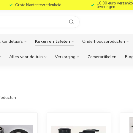
10,00 euro verzenko
Grote klantentevredenheid
leveringen
 kandelaars
Koken en tafelen
Onderhoudsproducten
Alles voor de tuin
Verzorging
Zomerartikelen
Blog
roducten