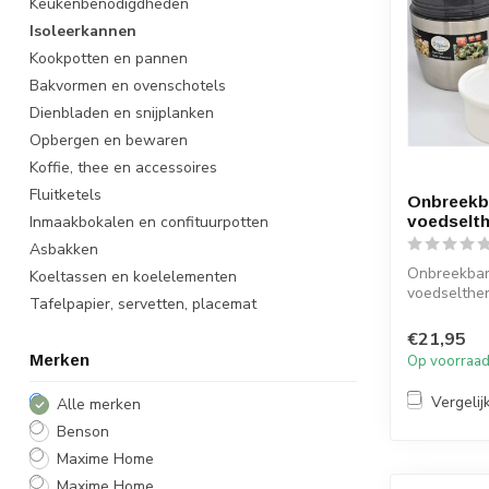
Keukenbenodigdheden
Isoleerkannen
Kookpotten en pannen
Bakvormen en ovenschotels
Dienbladen en snijplanken
Opbergen en bewaren
Koffie, thee en accessoires
Fluitketels
Onbreekb
Inmaakbokalen en confituurpotten
voedselt
Asbakken
Onbreekba
Koeltassen en koelelementen
voedselthe
Tafelpapier, servetten, placemat
€21,95
Merken
Op voorraa
Vergelij
Alle merken
Benson
Maxime Home
Maxime Home