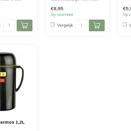
 keuze voor het
anti-lek deksel, kortom
€8,95
€5,
ideaal voor o...
d
Op voorraad
Op v
k
Vergelijk
hermos 1,2L