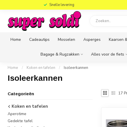
)
Snelle levering
Home
Cadeautips
Mosselen
Asperges
Kaarsen &
Bagage & Rugzakken
Alles voor de fiets
Home
/
Koken en tafelen
/
Isoleerkannen
Isoleerkannen
17
P
Categorieën
Koken en tafelen
Aperotime
Gedekte tafel