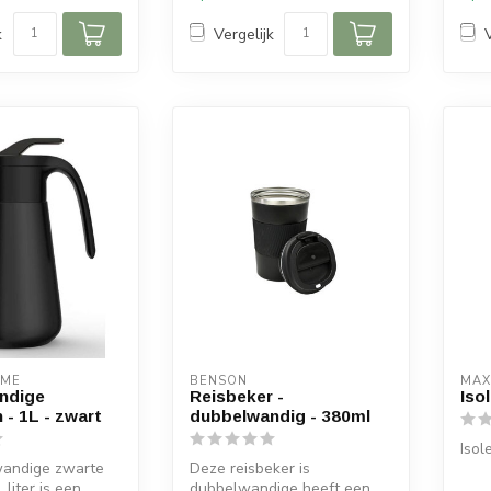
k
Vergelijk
OME
BENSON
MAX
ndige
Reisbeker -
Iso
 - 1L - zwart
dubbelwandig - 380ml
Isol
andige zwarte
Deze reisbeker is
 liter is een
dubbelwandige heeft een