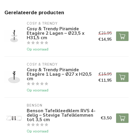
Gerelateerde producten
COSY & TRENDY
Cosy & Trendy Piramide
Etagère 2 Lagen – Ø23,5 x
€21,95
H31,5 cm
€14,95
Op voorraad
COSY & TRENDY
Cosy & Trendy Piramide
Etagère 1 Laag – Ø27 x H20,5
€15,95
cm
€11,95
Op voorraad
BENSON
Benson Tafelkleedklem RVS 4-
delig – Stevige Tafelklemmen
€3,50
tot 3,5 cm
Op voorraad