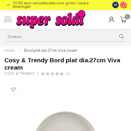
10,00 euro verzenkosten voor grote / zware
8.5
leveringen
0
MENU
Home
/
Bord plat dia.27cm Viva cream
Cosy & Trendy Bord plat dia.27cm Viva
cream
(0)
COSY & TRENDY