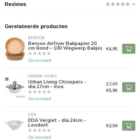
Reviews
Gerelateerde producten
BENSON
Benson Airfryer Bakpapier 20
cm Rond – 100 Wegwerp Bakjes
€4,95
Op voorraad
URBAN LIVING
Urban Living Citruspers -
€7,95
dia.17cm - inox
€5,95
Op voorraad
EDA
EDA Vergiet - dia.24cm -
Loodwit
€2,50
Op voorraad