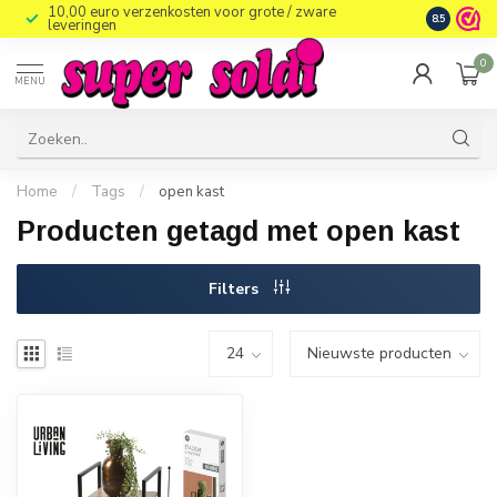
10,00 euro verzenkosten voor grote / zware
8.5
leveringen
0
MENU
Home
/
Tags
/
open kast
Producten getagd met open kast
Filters