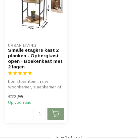
URBAN LIVING
Smalle etagère kast 2
planken - Opbergkast
open - Boekenkast met
2 lagen
Een stoer item in uw
woonkamer, slaapkamer of
hal. Op deze etagère komen
€22,95
uw acce...
Op voorraad
Toon
1
-
1
van 1