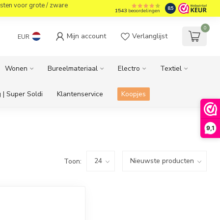
sten voor grote / zware
8.5
1543
beoordelingen
0
Mijn account
Verlanglijst
EUR
Wonen
Bureelmateriaal
Electro
Textiel
 | Super Soldi
Klantenservice
Koopjes
9,1
Toon: