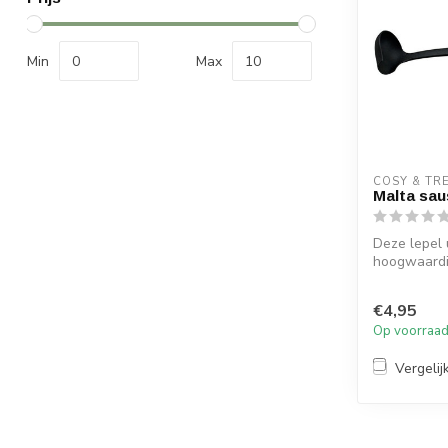
Min
Max
COSY & TR
Malta sau
Deze lepel u
hoogwaardi
uitstekend 
dikkere sauz
€4,95
Op voorraa
Vergelij