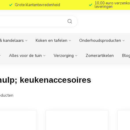
10,00 euro verzenko
Grote klantentevredenheid
leveringen
& kandelaars
Koken en tafelen
Onderhoudsproducten
Alles voor de tuin
Verzorging
Zomerartikelen
Blog
ulp; keukenaccesoires
ducten