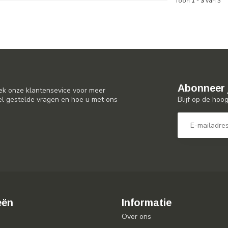
Toon
1
-
3
van 3
Abonneer 
ek onze klantensevice voor meer
Blijf op de hoo
el gestelde vragen en hoe u met ons
eën
Informatie
Over ons