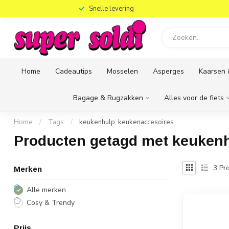
)
Snelle levering
Home
Cadeautips
Mosselen
Asperges
Kaarsen 
Bagage & Rugzakken
Alles voor de fiets
Home
/
Tags
/
keukenhulp; keukenaccesoires
Producten getagd met keukenh
3
Pro
Merken
Alle merken
Cosy & Trendy
Prijs