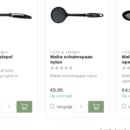
ENDY
COSY & TRENDY
COS
slepel
Malta schuimspaan
Mal
nylon
ope
it licht,
g nylon is
Malta schuimspaan nylon
Malt
geschikt voor
ope
...
€5,95
€4,
d
Op voorraad
Op v
k
Vergelijk