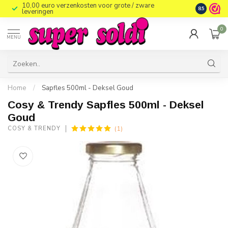
10,00 euro verzenkosten voor grote / zware
8.5
leveringen
0
MENU
Home
/
Sapfles 500ml - Deksel Goud
Cosy & Trendy Sapfles 500ml - Deksel
Goud
(1)
COSY & TRENDY