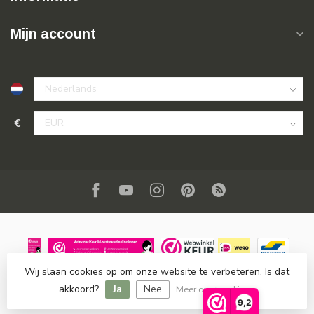
Mijn account
€
Wij slaan cookies op om onze website te verbeteren. Is dat
© Copyright 2026 SuperSoldi
- Powered by
Lightspeed
-
akkoord?
Ja
Nee
Lightspeed design
by
Dyvelopment
Meer over cookies »
9,2