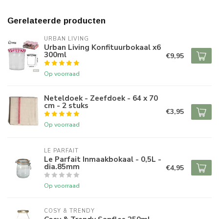
Gerelateerde producten
URBAN LIVING
Urban Living Konfituurbokaal x6
300ml
€9,95
Op voorraad
Neteldoek - Zeefdoek - 64 x 70
cm - 2 stuks
€3,95
Op voorraad
LE PARFAIT
Le Parfait Inmaakbokaal - 0,5L -
dia.85mm
€4,95
Op voorraad
COSY & TRENDY