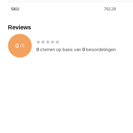
SKU
76128
Reviews
0
/
5
0
sterren op basis van
0
beoordelingen