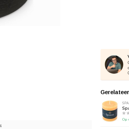
Gerelatee
SPA
Spa
Op 
4