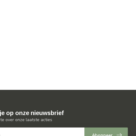
je op onze nieuwsbrief
gte over onze laatste acties
Abonneer