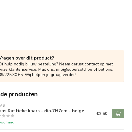
Vragen over dit product?
Of hulp nodig bij uw bestelling? Neem gerust contact op met
onze klantenservice. Mail ons:
info@supersoldi.be
of bel ons:
09/225.30.65. Wij helpen je graag verder!
rde producten
AS 
as Rustieke kaars - dia.7H7cm - beige
€2,50
voorraad