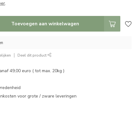
eer
.
Toevoegen aan winkelwagen
en
lijken
Deel dit product
vanaf 49,00 euro ( tot max. 20kg )
vredenheid
enkosten voor grote / zware leveringen