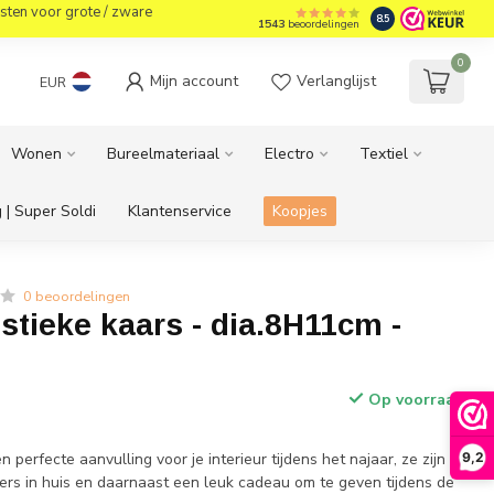
sten voor grote / zware
8.5
1543
beoordelingen
0
Mijn account
Verlanglijst
EUR
Wonen
Bureelmateriaal
Electro
Textiel
 | Super Soldi
Klantenservice
Koopjes
0 beoordelingen
tieke kaars - dia.8H11cm -
Op voorraad
en perfecte aanvulling voor je interieur tijdens het najaar, ze zijn
9,2
rs in huis en daarnaast een leuk cadeau om te geven tijdens de