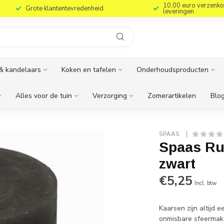
10,00 euro verzenko
Grote klantentevredenheid
leveringen
& kandelaars
Koken en tafelen
Onderhoudsproducten
Alles voor de tuin
Verzorging
Zomerartikelen
Blog
SPAAS 
Spaas Rus
zwart
€5,25
Incl. btw
Kaarsen zijn altijd e
onmisbare sfeermake