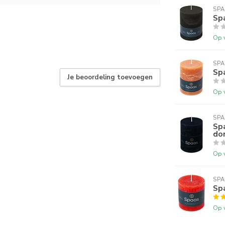
SPA
Spa
Op 
SPA
Spa
Je beoordeling toevoegen
Op 
SPA
Spa
do
Op 
SPA
Spa
Op 