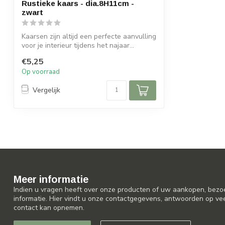
Rustieke kaars - dia.8H11cm -
zwart
Kaarsen zijn altijd een perfecte aanvulling
voor je interieur tijdens het najaar...
€5,25
Op voorraad
Vergelijk
Meer informatie
Indien u vragen heeft over onze producten of uw aankopen, bezo
informatie. Hier vindt u onze contactgegevens, antwoorden op ve
contact kan opnemen.