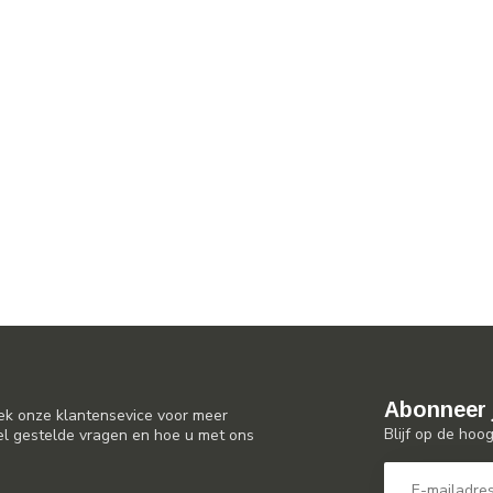
Abonneer 
ek onze klantensevice voor meer
Blijf op de hoo
el gestelde vragen en hoe u met ons