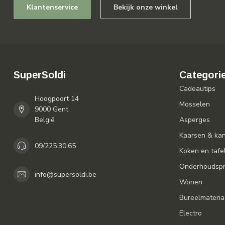
Klantenservice
Bekijk onze winkel
SuperSoldi
Categori
Cadeautips
Hoogpoort 14
Mosselen
9000 Gent
België
Asperges
Kaarsen & ka
09/225.30.65
Koken en tafe
Onderhoudspr
info@supersoldi.be
Wonen
Bureelmateria
Electro