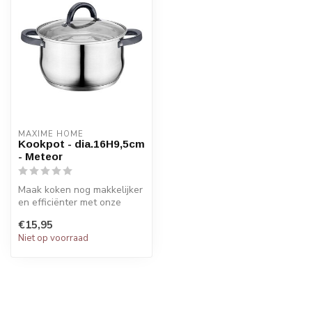
MAXIME HOME
Kookpot - dia.16H9,5cm
- Meteor
Maak koken nog makkelijker
en efficiënter met onze
hoogwaardige RVS kookpot,
€15,95
per...
Niet op voorraad