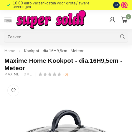
10,00 euro verzenkosten voor grote / zware
8.5
leveringen
0
MENU
Home
/
Kookpot - dia.16H9,5cm - Meteor
Maxime Home Kookpot - dia.16H9,5cm -
Meteor
(0)
MAXIME HOME