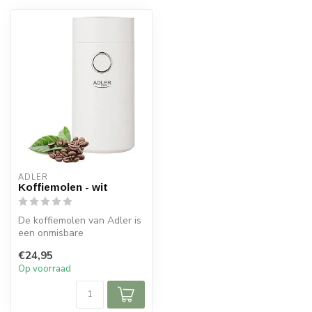
ADLER
Koffiemolen - wit
De koffiemolen van Adler is
een onmisbare
keukenuitrusting voor
€24,95
mensen die de u...
Op voorraad