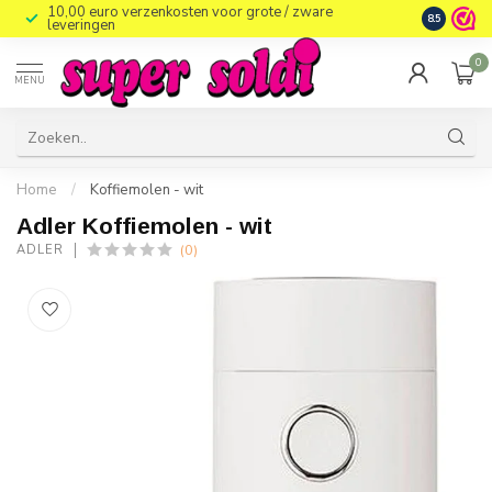
10,00 euro verzenkosten voor grote / zware
8.5
leveringen
0
MENU
Home
/
Koffiemolen - wit
Adler Koffiemolen - wit
(0)
ADLER