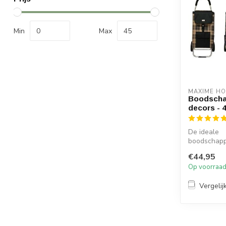
Min
Max
MAXIME H
Boodscha
decors - 
De ideale
boodschap
alle je grot
€44,95
boodschappe
Op voorraa
Vergelij