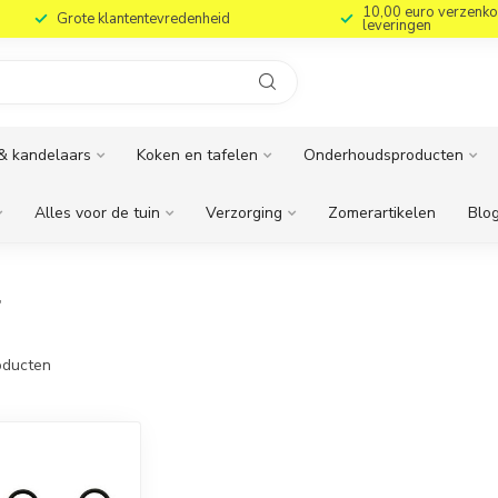
10,00 euro verzenko
Grote klantentevredenheid
leveringen
& kandelaars
Koken en tafelen
Onderhoudsproducten
Alles voor de tuin
Verzorging
Zomerartikelen
Blog
r
ducten