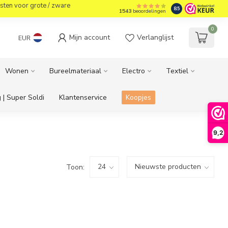
sten voor grote / zware
8.5
1543
beoordelingen
0
Mijn account
Verlanglijst
EUR
Wonen
Bureelmateriaal
Electro
Textiel
 | Super Soldi
Klantenservice
Koopjes
9,2
Toon: