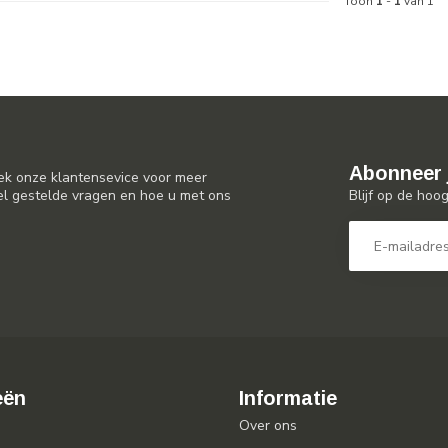
Toon
1
-
1
van 1
Abonneer 
ek onze klantensevice voor meer
Blijf op de hoo
el gestelde vragen en hoe u met ons
eën
Informatie
Over ons