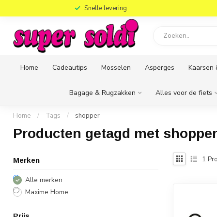
)
Snelle levering
Home
Cadeautips
Mosselen
Asperges
Kaarsen 
Bagage & Rugzakken
Alles voor de fiets
Home
/
Tags
/
shopper
Producten getagd met shoppe
1
Pro
Merken
Alle merken
Maxime Home
Prijs