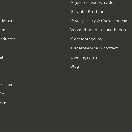
Algemene voorwaarden
Garantie & retour
ndelaars
Privacy Policy & Cookiesbeleid
len
Verzend- en betaalmethoden
oducten
Klachtenregeling
Klantenservice & contact
al
Openingsuren
Blog
gzakken
fiets
tuin
n