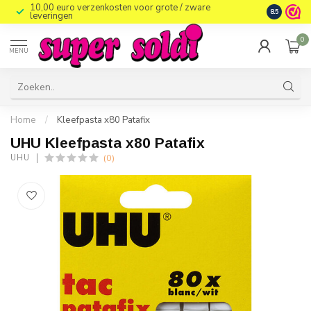
10,00 euro verzenkosten voor grote / zware
8.5
leveringen
0
MENU
Home
/
Kleefpasta x80 Patafix
UHU Kleefpasta x80 Patafix
(0)
UHU