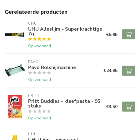
Gerelateerde producten
UHU
UHU Alleslijm - Super krachtige
7g.
€5,95
Op voorraad
PAVO
Pavo Rolsnijmachine
€24,95
Op voorraad
PRITT
Pritt Buddies - kleefpasta - 95
stuks
€3,50
Op voorraad
UHU
UHU Lijm - universeel -