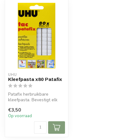
UHU
Kleefpasta x80 Patafix
Patafix herbruikbare
kleefpasta. Bevestigt elk
document onmiddellijk op de
€3,50
meest...
Op voorraad