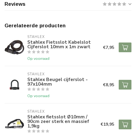
Reviews
Gerelateerde producten
STAHLEX
Stahlex Fietsslot Kabelslot
Cijferslot 10mm x 1m zwart
€7,95
Op voorraad
STAHLEX
Stahlex Beugel cijferslot -
97x104mm
€8,95
Op voorraad
STAHLEX
Stahlex fietsslot Ø10mm /
90cm zeer sterk en massief
€19,95
1,9kg