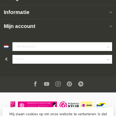
Informatie
Mijn account
€
Wij slaan cookies op om onze website te verbeteren. Is dat
© Copyright 2026 SuperSoldi
- Powered by
Lightspeed
-