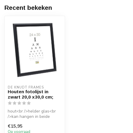
Recent bekeken
DE KNUDT FRAMES
Houten fotolijst in
zwart 20,0 x30,0 cm;
hout<br />helder glas<br
/>kan hangen in beide
richtingen<br />kan staan in
€15,95
beid...
Op voorraad