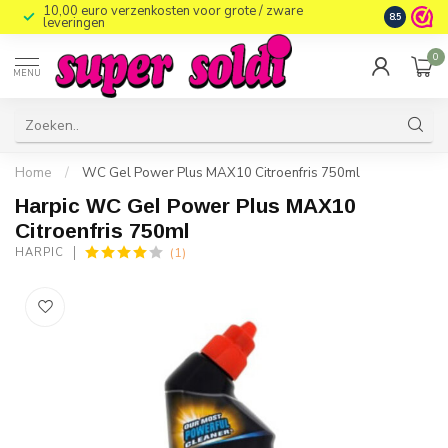
10,00 euro verzenkosten voor grote / zware
8.5
leveringen
0
MENU
Home
/
WC Gel Power Plus MAX10 Citroenfris 750ml
Harpic WC Gel Power Plus MAX10
Citroenfris 750ml
(1)
HARPIC