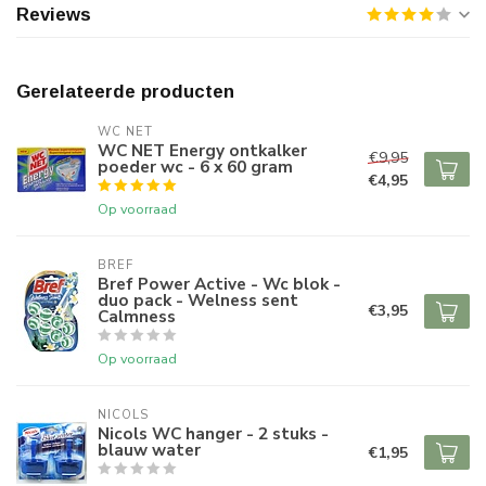
Reviews
Gerelateerde producten
WC NET
WC NET Energy ontkalker
€9,95
poeder wc - 6 x 60 gram
€4,95
Op voorraad
BREF
Bref Power Active - Wc blok -
duo pack - Welness sent
€3,95
Calmness
Op voorraad
NICOLS
Nicols WC hanger - 2 stuks -
blauw water
€1,95