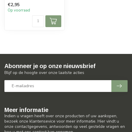
verwijdert kalkaanslag,
€2,95
hardnek...
Op voorraad
Abonneer je op onze nieuwsbrief
Blijf op de hoogte over onze laatste acties
Meer informatie
Indien u vragen heeft over onze producten of uw aankopen,
bezoek onze klantensevice voor meer informatie. Hier vindt u
onze contactgegevens, antwoorden op veel gestelde vragen en
hoe u met ons contact kan opnemen.