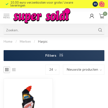
10,00 euro verzenkosten voor grote / zware
8.5
leveringen
0
MENU
Home
/
Merken
/
Harpic
Filters