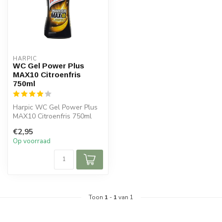
HARPIC
WC Gel Power Plus
MAX10 Citroenfris
750ml
Harpic WC Gel Power Plus
MAX10 Citroenfris 750ml
verwijdert kalkaanslag,
€2,95
hardnek...
Op voorraad
Toon
1
-
1
van 1