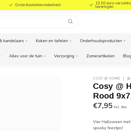
10,00 euro verzenko
Grote klantentevredenheid
leveringen
& kandelaars
Koken en tafelen
Onderhoudsproducten
Alles voor de tuin
Verzorging
Zomerartikelen
Blog
COSY @ HOME
Cosy @ H
Rood 9x7
€7,95
Incl. btw
Vier Halloween met 
spooky feestjes!