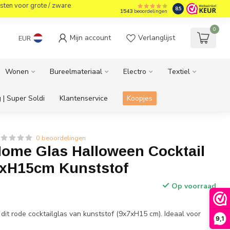
sten voor grote / zware
8.5
1543
beoordelingen
0
Mijn account
Verlanglijst
EUR
Wonen
Bureelmateriaal
Electro
Textiel
 | Super Soldi
Klantenservice
Koopjes
0 beoordelingen
ome Glas Halloween Cocktail
xH15cm Kunststof
Op voorraad
dit rode cocktailglas van kunststof (9x7xH15 cm). Ideaal voor
9,1