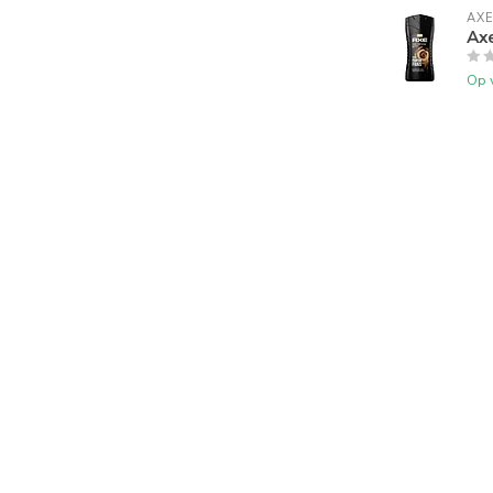
AX
Ax
Op 