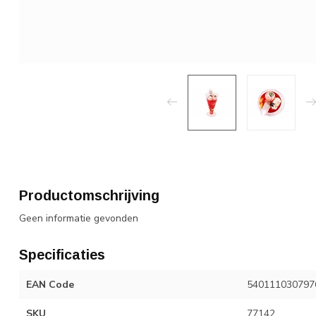
Productomschrijving
Geen informatie gevonden
Specificaties
EAN Code
540111030797
SKU
77142