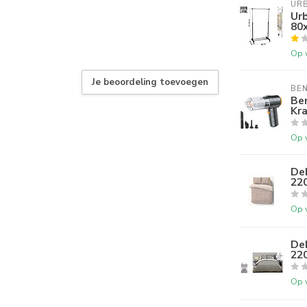
URB
Urb
80
Op 
Je beoordeling toevoegen
BE
Ben
Kr
Op 
De
22
Op 
De
22
Op 