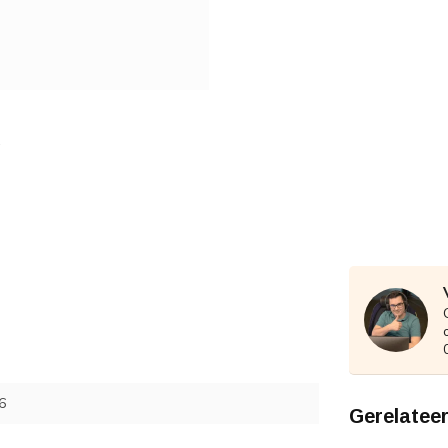
6
Gerelatee