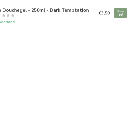
E
e Douchegel - 250ml - Dark Temptation
€3,50
voorraad