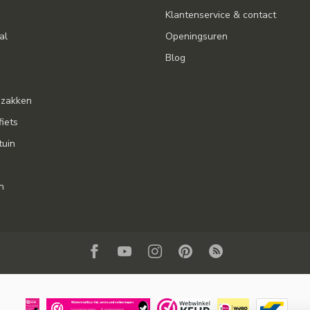
Klantenservice & contact
al
Openingsuren
Blog
gzakken
fiets
tuin
n