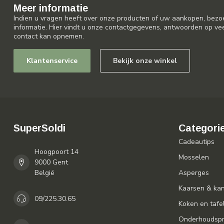
Meer informatie
Indien u vragen heeft over onze producten of uw aankopen, bezo
informatie. Hier vindt u onze contactgegevens, antwoorden op ve
contact kan opnemen.
Klantenservice
Bekijk onze winkel
SuperSoldi
Categori
Cadeautips
Hoogpoort 14
Mosselen
9000 Gent
België
Asperges
Kaarsen & ka
09/225.30.65
Koken en tafe
Onderhoudspr