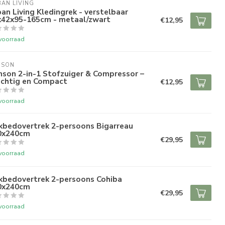
AN LIVING
an Living Kledingrek - verstelbaar
x42x95-165cm - metaal/zwart
€12,95
voorraad
NSON
son 2-in-1 Stofzuiger & Compressor –
achtig en Compact
€12,95
voorraad
kbedovertrek 2-persoons Bigarreau
0x240cm
€29,95
voorraad
kbedovertrek 2-persoons Cohiba
0x240cm
€29,95
voorraad