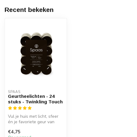
Recent bekeken
SPAAS 
Geurtheelichten - 24
stuks - Twinkling Touch
Vul je huis met licht, sfeer
én je favoriete geur van
Spaas Kaarsen.
€4,75
Geurkaarsen...