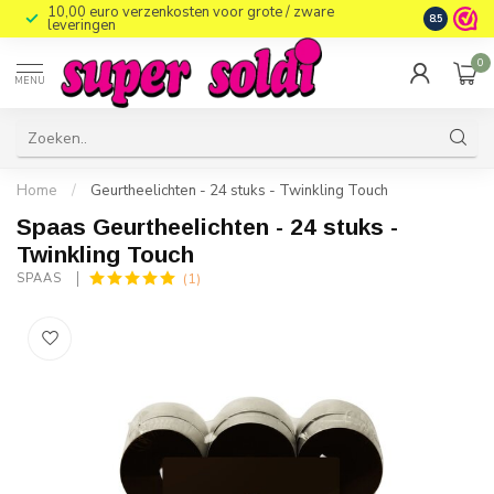
10,00 euro verzenkosten voor grote / zware
8.5
leveringen
0
MENU
Home
/
Geurtheelichten - 24 stuks - Twinkling Touch
Spaas Geurtheelichten - 24 stuks -
Twinkling Touch
(1)
SPAAS 