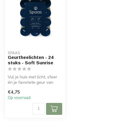
SPAAS 
Geurtheelichten - 24
stuks - Soft Sunrise
Vul je huis met licht, sfeer
én je favoriete geur van
Spaas Kaarsen.
€4,75
Geurkaarsen...
Op voorraad