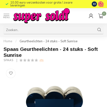
10,00 euro verzenkosten voor grote / zware
8.5
leveringen
0
MENU
Home
/
Geurtheelichten - 24 stuks - Soft Sunrise
Spaas Geurtheelichten - 24 stuks - Soft
Sunrise
(0)
SPAAS 