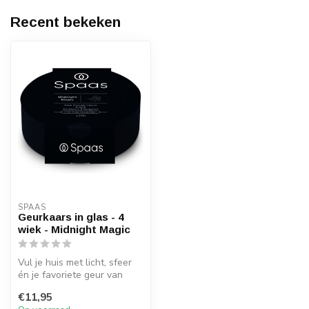
Recent bekeken
SPAAS 
Geurkaars in glas - 4
wiek - Midnight Magic
Vul je huis met licht, sfeer
én je favoriete geur van
Spaas Kaarsen.
€11,95
Geurkaarsen...