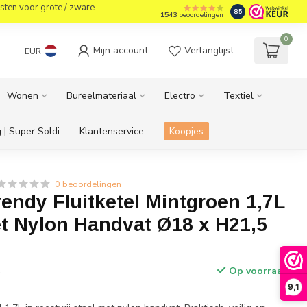
sten voor grote / zware
8.5
1543
beoordelingen
0
Mijn account
Verlanglijst
EUR
Wonen
Bureelmateriaal
Electro
Textiel
 | Super Soldi
Klantenservice
Koopjes
0 beoordelingen
endy Fluitketel Mintgroen 1,7L
t Nylon Handvat Ø18 x H21,5
Op voorraad
w
9,1