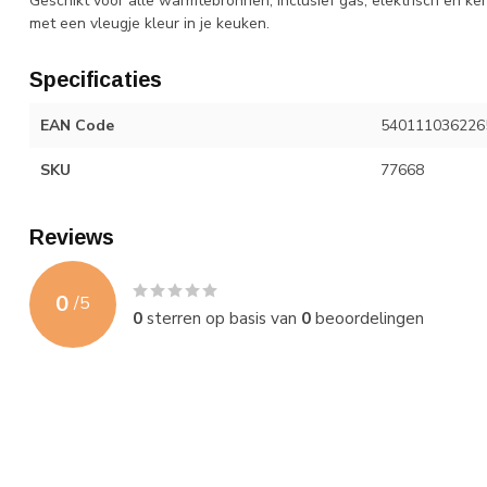
Geschikt voor alle warmtebronnen, inclusief gas, elektrisch en k
met een vleugje kleur in je keuken.
Specificaties
EAN Code
540111036226
SKU
77668
Reviews
0
/
5
0
sterren op basis van
0
beoordelingen