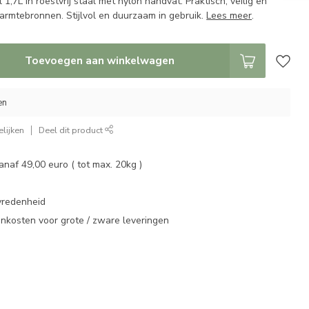
 1,7L in roestvrij staal met nylon handvat. Praktisch, veilig en
warmtebronnen. Stijlvol en duurzaam in gebruik.
Lees meer
.
Toevoegen aan winkelwagen
en
lijken
Deel dit product
vanaf 49,00 euro ( tot max. 20kg )
vredenheid
enkosten voor grote / zware leveringen