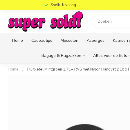
)
Snelle levering
Home
Cadeautips
Mosselen
Asperges
Kaarsen 
Bagage & Rugzakken
Alles voor de fiets
Home
/
Fluitketel Mintgroen 1,7L – RVS met Nylon Handvat Ø18 x 