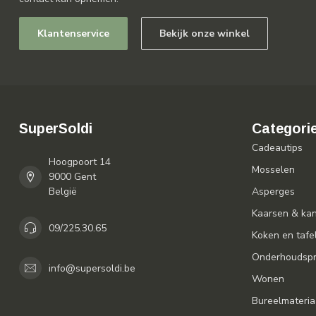
Klantenservice
Bekijk onze winkel
SuperSoldi
Categori
Cadeautips
Hoogpoort 14
Mosselen
9000 Gent
België
Asperges
Kaarsen & ka
09/225.30.65
Koken en tafe
Onderhoudspr
info@supersoldi.be
Wonen
Bureelmateria