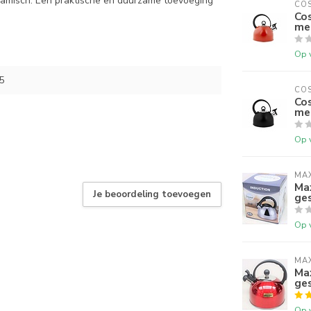
eramisch. Een praktische en duurzame toevoeging
COS
Cos
me
Op 
5
COS
Cos
me
Op 
MA
Max
Je beoordeling toevoegen
ges
Op 
MA
Max
ges
Op 