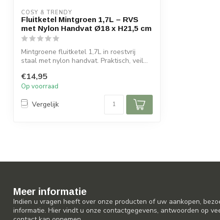
COSY & TRENDY
Fluitketel Mintgroen 1,7L – RVS
met Nylon Handvat Ø18 x H21,5 cm
Mintgroene fluitketel 1,7L in roestvrij
staal met nylon handvat. Praktisch, veil...
€14,95
Op voorraad
Vergelijk
Meer informatie
Indien u vragen heeft over onze producten of uw aankopen, bezo
informatie. Hier vindt u onze contactgegevens, antwoorden op ve
contact kan opnemen.