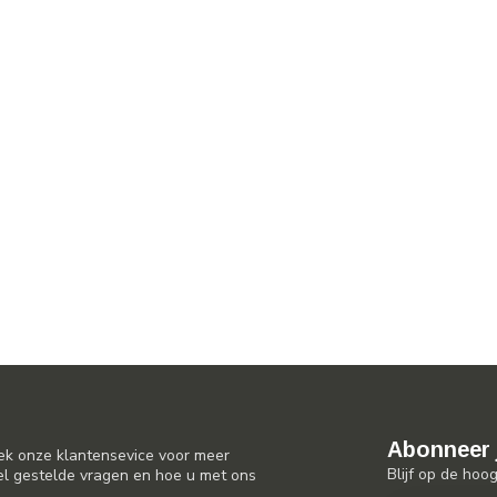
Abonneer 
ek onze klantensevice voor meer
Blijf op de hoo
el gestelde vragen en hoe u met ons