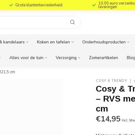
10,00 euro verzenko
Grote klantentevredenheid
leveringen
& kandelaars
Koken en tafelen
Onderhoudsproducten
Alles voor de tuin
Verzorging
Zomerartikelen
Blog
H21,5 cm
COSY & TRENDY
Cosy & Tr
– RVS me
cm
€14,95
Incl. bt