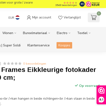
sten voor grote / zware
8.5
1543
beoordelingen
0
Mijn account
Verlanglijst
EUR
Wonen
Bureelmateriaal
Electro
Textiel
 | Super Soldi
Klantenservice
Koopjes
0 beoordelingen
 Frames Eikkleurige fotokader
0 cm;
Op voorraad
as<br />kan hangen in beide richtingen<br />kan staan in beide
9,1
r
.