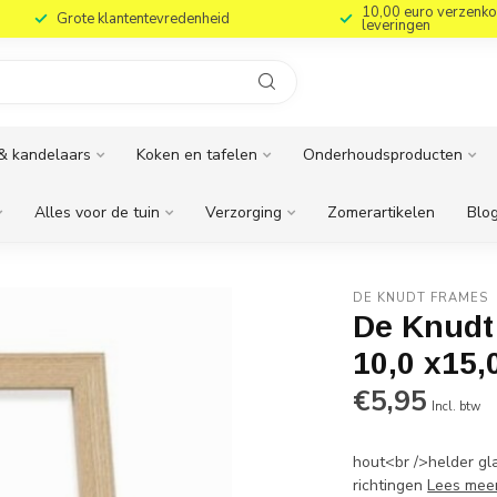
10,00 euro verzenko
Grote klantentevredenheid
leveringen
& kandelaars
Koken en tafelen
Onderhoudsproducten
Alles voor de tuin
Verzorging
Zomerartikelen
Blog
DE KNUDT FRAMES
De Knudt
10,0 x15,
€5,95
Incl. btw
hout<br />helder gl
richtingen
Lees mee