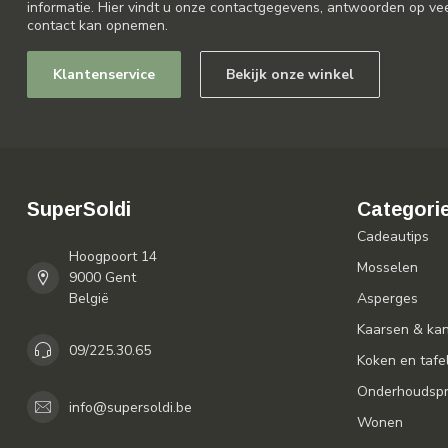
informatie. Hier vindt u onze contactgegevens, antwoorden op ve
contact kan opnemen.
Klantenservice
Bekijk onze winkel
SuperSoldi
Categori
Cadeautips
Hoogpoort 14
Mosselen
9000 Gent
België
Asperges
Kaarsen & ka
09/225.30.65
Koken en tafe
Onderhoudspr
info@supersoldi.be
Wonen