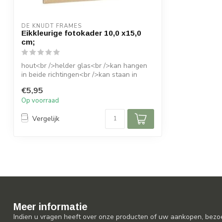
DE KNUDT FRAMES
Eikkleurige fotokader 10,0 x15,0
cm;
hout<br />helder glas<br />kan hangen
in beide richtingen<br />kan staan in
beid...
€5,95
Op voorraad
Vergelijk
Meer informatie
Indien u vragen heeft over onze producten of uw aankopen, bezo