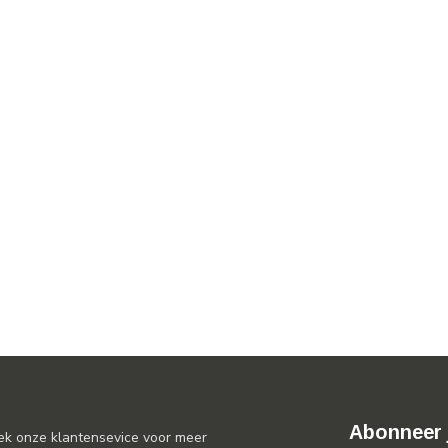
Abonneer 
ek onze klantensevice voor meer