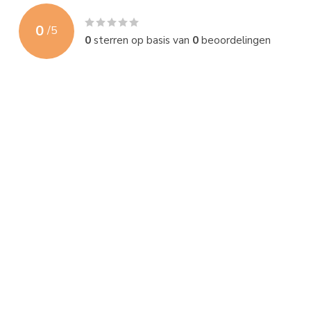
0
/
5
0
sterren op basis van
0
beoordelingen