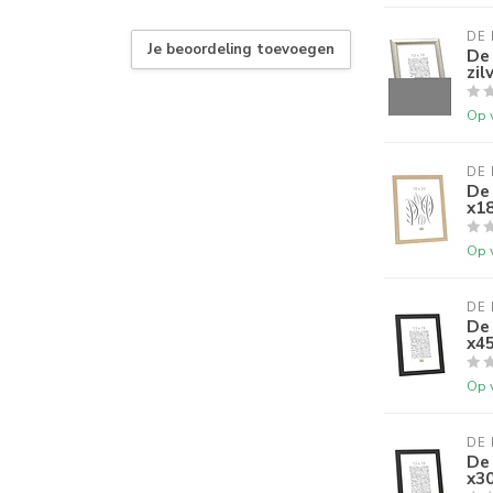
DE
Je beoordeling toevoegen
De 
zil
Op 
DE
De 
x18
Op 
DE
De
x45
Op 
DE
De
x30