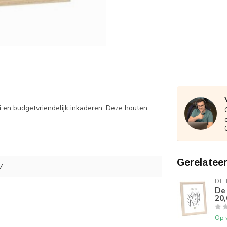
i en budgetvriendelijk inkaderen. Deze houten
Gerelatee
7
DE
De 
20,
Op 