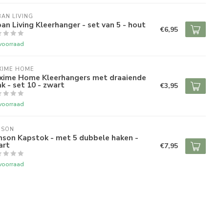
AN LIVING
an Living Kleerhanger - set van 5 - hout
€6,95
voorraad
XIME HOME
xime Home Kleerhangers met draaiende
k - set 10 - zwart
€3,95
voorraad
NSON
nson Kapstok - met 5 dubbele haken -
art
€7,95
voorraad