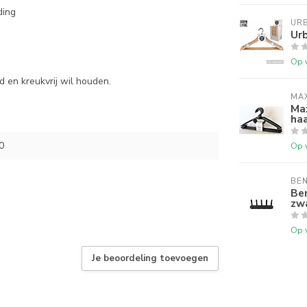
ding
URB
Urb
Op 
d en kreukvrij wil houden.
MA
Ma
haa
0
Op 
BE
Be
zw
Op 
Je beoordeling toevoegen