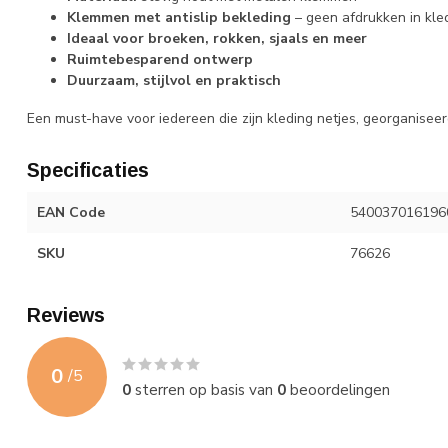
Klemmen met antislip bekleding
– geen afdrukken in kle
Ideaal voor broeken, rokken, sjaals en meer
Ruimtebesparend ontwerp
Duurzaam, stijlvol en praktisch
Een must-have voor iedereen die zijn kleding netjes, georganiseer
Specificaties
EAN Code
540037016196
SKU
76626
Reviews
0
/
5
0
sterren op basis van
0
beoordelingen