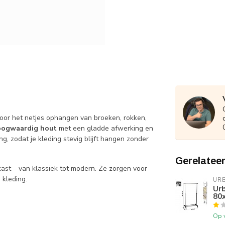
voor het netjes ophangen van broeken, rokken,
oogwaardig hout
met een gladde afwerking en
ng, zodat je kleding stevig blijft hangen zonder
Gerelatee
kast – van klassiek tot modern. Ze zorgen voor
 kleding.
URB
Urb
80
Op 