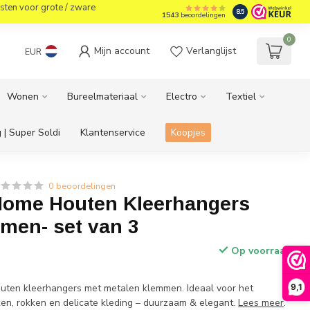
sten voor grote / zware
8.5
1543
beoordelingen
0
Mijn account
Verlanglijst
EUR
Wonen
Bureelmateriaal
Electro
Textiel
 | Super Soldi
Klantenservice
Koopjes
0 beoordelingen
ome Houten Kleerhangers
men- set van 3
Op voorraad
outen kleerhangers met metalen klemmen. Ideaal voor het
9,1
n, rokken en delicate kleding – duurzaam & elegant.
Lees meer
.