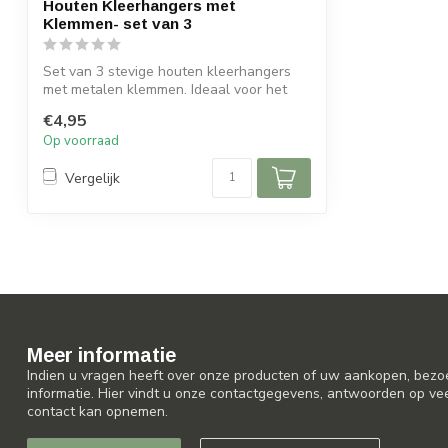
Houten Kleerhangers met
Klemmen- set van 3
Set van 3 stevige houten kleerhangers
met metalen klemmen. Ideaal voor het
ophan...
€4,95
Op voorraad
Vergelijk
Meer informatie
Indien u vragen heeft over onze producten of uw aankopen, bezo
informatie. Hier vindt u onze contactgegevens, antwoorden op ve
contact kan opnemen.