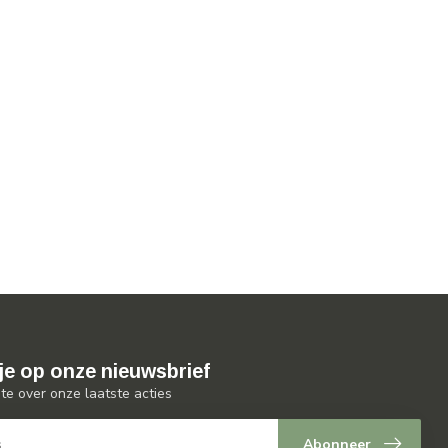
je op onze nieuwsbrief
gte over onze laatste acties
Abonneer