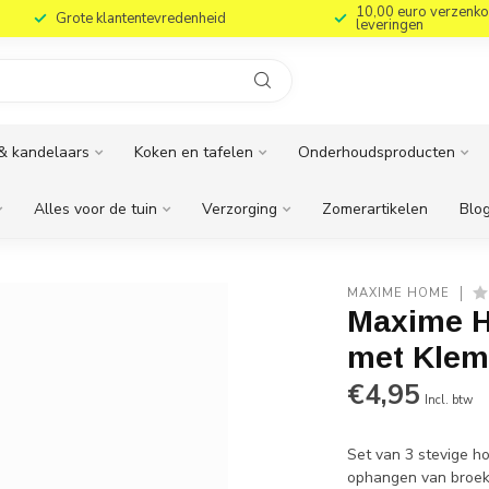
10,00 euro verzenko
Grote klantentevredenheid
leveringen
& kandelaars
Koken en tafelen
Onderhoudsproducten
Alles voor de tuin
Verzorging
Zomerartikelen
Blog
MAXIME HOME
Maxime H
met Klem
€4,95
Incl. btw
Set van 3 stevige h
ophangen van broeke