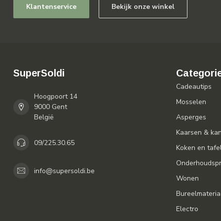
Klantenservice
Bekijk onze winkel
SuperSoldi
Categori
Cadeautips
Hoogpoort 14
Mosselen
9000 Gent
België
Asperges
Kaarsen & ka
09/225.30.65
Koken en tafe
Onderhoudspr
info@supersoldi.be
Wonen
Bureelmateria
Electro