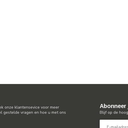
Abonneer 
ek onze klantensevice voor meer
Blijf op de hoo
el gestelde vragen en hoe u met ons