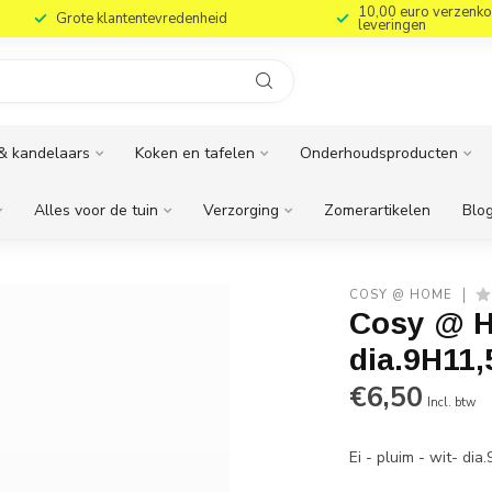
10,00 euro verzenko
Grote klantentevredenheid
leveringen
& kandelaars
Koken en tafelen
Onderhoudsproducten
Alles voor de tuin
Verzorging
Zomerartikelen
Blog
COSY @ HOME
Cosy @ Ho
dia.9H11,
€6,50
Incl. btw
Ei - pluim - wit- di