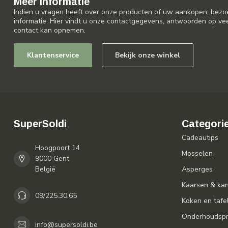
Meer informatie
Indien u vragen heeft over onze producten of uw aankopen, bezo
informatie. Hier vindt u onze contactgegevens, antwoorden op ve
contact kan opnemen.
Klantenservice
Bekijk onze winkel
SuperSoldi
Categori
Cadeautips
Hoogpoort 14
Mosselen
9000 Gent
België
Asperges
Kaarsen & ka
09/225.30.65
Koken en tafe
Onderhoudspr
info@supersoldi.be