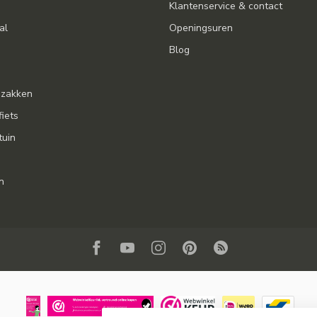
Klantenservice & contact
al
Openingsuren
Blog
gzakken
fiets
tuin
n