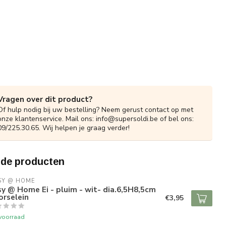
Vragen over dit product?
Of hulp nodig bij uw bestelling? Neem gerust contact op met
onze klantenservice. Mail ons:
info@supersoldi.be
of bel ons:
09/225.30.65. Wij helpen je graag verder!
rde producten
SY @ HOME
y @ Home Ei - pluim - wit- dia.6,5H8,5cm
orselein
€3,95
voorraad