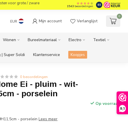
sten voor grote / zware
8.5
1543
beoordelingen
0
Mijn account
Verlanglijst
EUR
Wonen
Bureelmateriaal
Electro
Textiel
 | Super Soldi
Klantenservice
Koopjes
0 beoordelingen
me Ei - pluim - wit-
5cm - porselein
Op voorraad
9,1
a.9H11,5cm - porselein
Lees meer
.