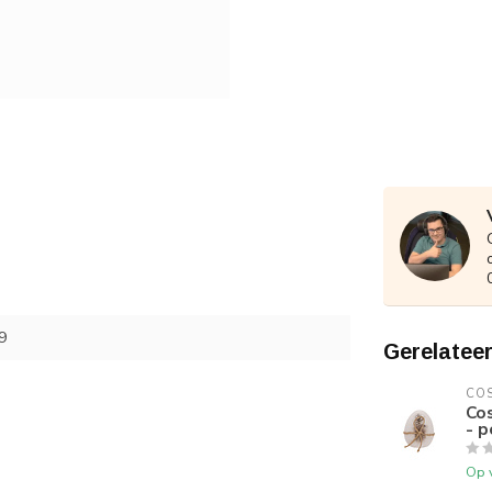
9
Gerelatee
CO
Cos
- p
Op 