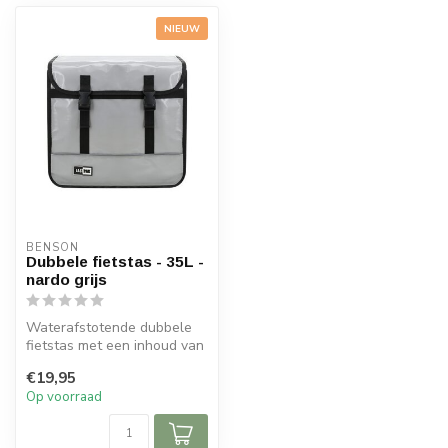
NIEUW
BENSON
Dubbele fietstas - 35L -
nardo grijs
Waterafstotende dubbele
fietstas met een inhoud van
35L ,eenvoudig te monteren
€19,95
m...
Op voorraad