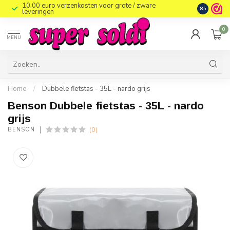
10,00 euro verzenkosten voor grote / zware
8.5
leveringen
0
MENU
Home
/
Dubbele fietstas - 35L - nardo grijs
Benson Dubbele fietstas - 35L - nardo
grijs
(0)
BENSON