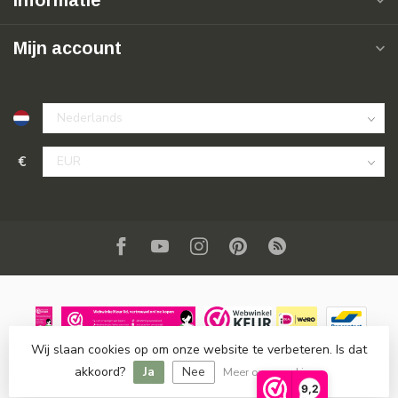
Informatie
Mijn account
€
Wij slaan cookies op om onze website te verbeteren. Is dat
© Copyright 2026 SuperSoldi
- Powered by
Lightspeed
-
akkoord?
Ja
Nee
Lightspeed design
by
Dyvelopment
Meer over cookies »
9,2