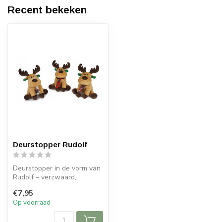
Recent bekeken
Deurstopper Rudolf
Deurstopper in de vorm van
Rudolf – verzwaard,
decoratief en functioneel.
€7,95
Ideaal...
Op voorraad