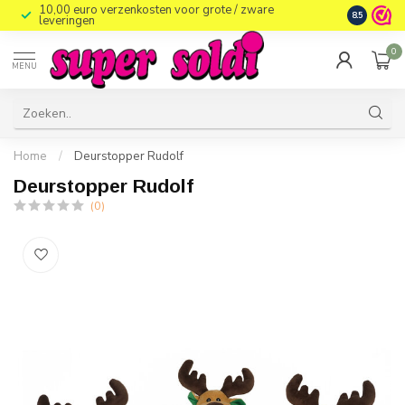
10,00 euro verzenkosten voor grote / zware
8.5
leveringen
0
MENU
Home
/
Deurstopper Rudolf
Deurstopper Rudolf
(0)