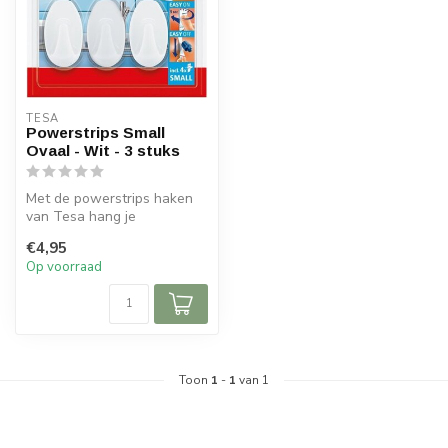
TESA
Powerstrips Small
Ovaal - Wit - 3 stuks
Met de powerstrips haken
van Tesa hang je
gemakkelijk allerlei objecten
€4,95
aan de m...
Op voorraad
Toon
1
-
1
van 1