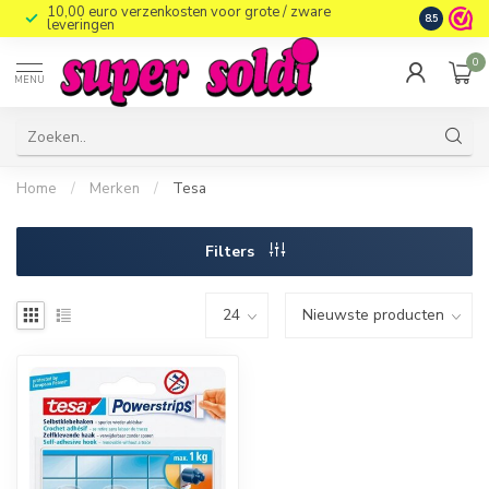
10,00 euro verzenkosten voor grote / zware
8.5
leveringen
0
MENU
Home
/
Merken
/
Tesa
Filters