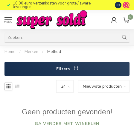
10,00 euro verzenkosten voor grote / zware
8.5
leveringen
0
MENU
Home
/
Merken
/
Method
Filters
Geen producten gevonden!
GA VERDER MET WINKELEN