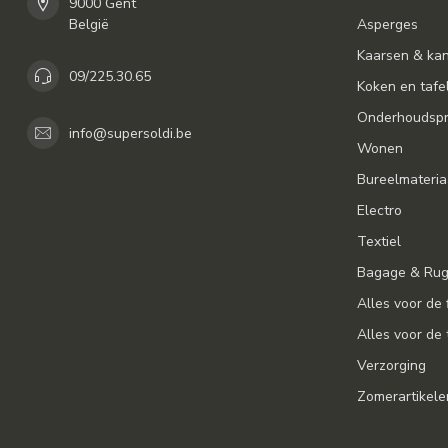
9000 Gent
België
Asperges
Kaarsen & ka
09/225.30.65
Koken en tafe
Onderhoudspr
info@supersoldi.be
Wonen
Bureelmateria
Electro
Textiel
Bagage & Ru
Alles voor de 
Alles voor de 
Verzorging
Zomerartikele