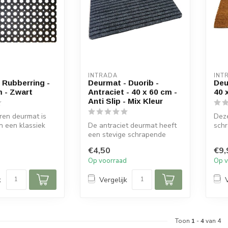
INTRADA
INT
 Rubberring -
Deurmat - Duorib -
Deu
m - Zwart
Antraciet - 40 x 60 cm -
40 
Anti Slip - Mix Kleur
ren deurmat is
Dez
n een klassiek
De antraciet deurmat heeft
sch
schrapt het vuil.
een stevige schrapende
waar
werking, waardoor vuil en
achte
€4,50
€9,
voch...
d
Op voorraad
Op v
k
Vergelijk
Toon
1
-
4
van 4