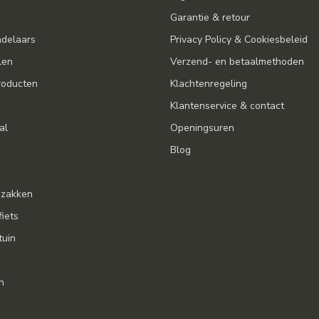
Garantie & retour
ndelaars
Privacy Policy & Cookiesbeleid
len
Verzend- en betaalmethoden
oducten
Klachtenregeling
Klantenservice & contact
al
Openingsuren
Blog
gzakken
fiets
tuin
n