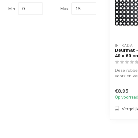
Min
Max
INTRADA
Deurmat -
40 x 60 c
Deze rubbe
voorzien va
ontwerp en 
...
€8,95
Op voorraa
Vergelij