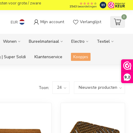
sten voor grote / zware
8.5
1543
beoordelingen
0
Mijn account
Verlanglijst
EUR
Wonen
Bureelmateriaal
Electro
Textiel
 | Super Soldi
Klantenservice
Koopjes
9,2
Toon: