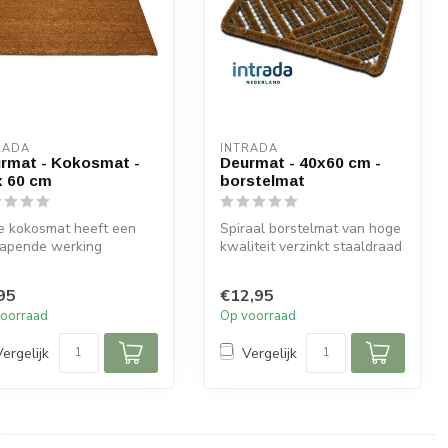
RADA
INTRADA
rmat - Kokosmat -
Deurmat - 40x60 cm -
x 60 cm
borstelmat
e kokosmat heeft een
Spiraal borstelmat van hoge
rapende werking
kwaliteit verzinkt staaldraad
door vuil en vocht
met borstels van kokos...
rblijven ...
95
€12,95
oorraad
Op voorraad
Vergelijk
Vergelijk