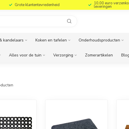
10,00 euro verzenko
Grote klantentevredenheid
leveringen
& kandelaars
Koken en tafelen
Onderhoudsproducten
Alles voor de tuin
Verzorging
Zomerartikelen
Blog
ducten