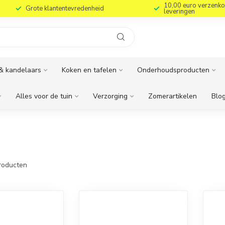
10,00 euro verzenko
Grote klantentevredenheid
leveringen
& kandelaars
Koken en tafelen
Onderhoudsproducten
Alles voor de tuin
Verzorging
Zomerartikelen
Blog
roducten