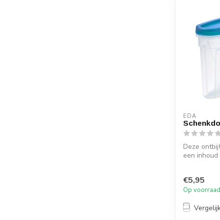
EDA
Schenkdo
Deze ontbi
een inhoud v
ideaal om u
bew...
€5,95
Op voorraa
Vergelij