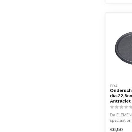
EDA
Onderscho
dia.22,8c
Antraciet
De ELEMENT
speciaal o
vloer te b
€6,50
water. ...