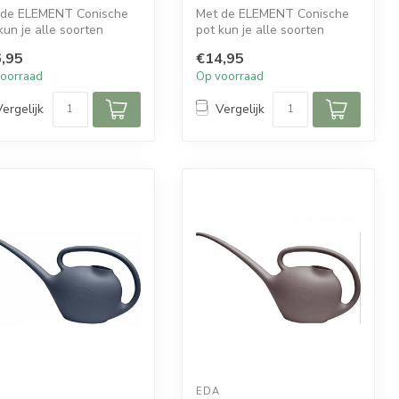
 de ELEMENT Conische
Met de ELEMENT Conische
kun je alle soorten
pot kun je alle soorten
ten verpotten. De
planten verpotten. De
,95
€14,95
ke vor...
slanke vor...
oorraad
Op voorraad
Vergelijk
Vergelijk
EDA