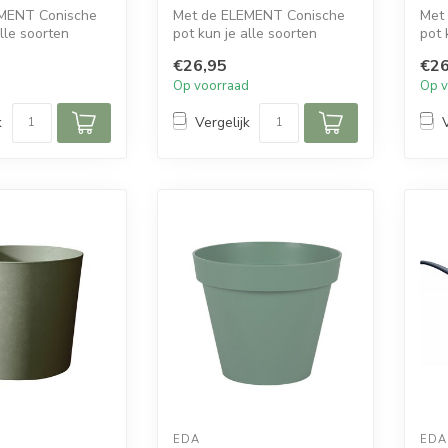
MENT Conische
Met de ELEMENT Conische
Met
alle soorten
pot kun je alle soorten
pot 
potten. De
planten verpotten. De
plan
€26,95
€26
slanke vor...
slan
d
Op voorraad
Op v
k
Vergelijk
EDA
EDA