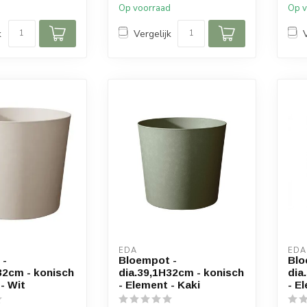
d
Op voorraad
Op v
k
Vergelijk
EDA
EDA
 -
Bloempot -
Blo
32cm - konisch
dia.39,1H32cm - konisch
dia
- Wit
- Element - Kaki
- E