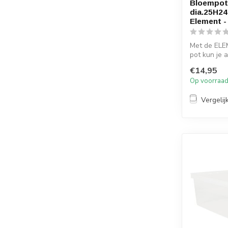
Bloempot
dia.25H24
Element -
Met de ELE
pot kun je 
planten ver
€14,95
slanke vor...
Op voorraa
Vergelij