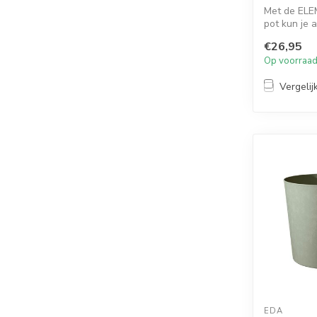
Met de ELE
pot kun je 
planten ver
€26,95
slanke vor...
Op voorraa
Vergelij
EDA