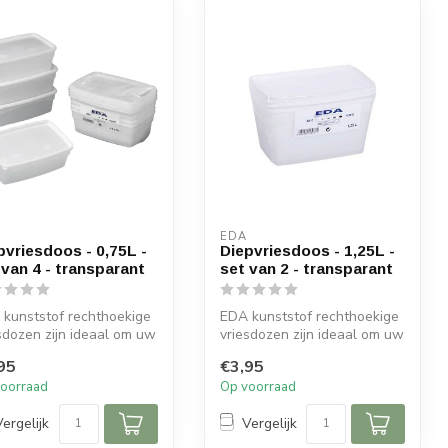
EDA
pvriesdoos - 0,75L -
Diepvriesdoos - 1,25L -
 van 4 - transparant
set van 2 - transparant
kunststof rechthoekige
EDA kunststof rechthoekige
sdozen zijn ideaal om uw
vriesdozen zijn ideaal om uw
gemaakte maaltijden ...
zelfgemaakte maaltijden ...
95
€3,95
oorraad
Op voorraad
Vergelijk
Vergelijk