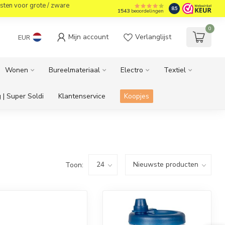
sten voor grote / zware
8.5
1543
beoordelingen
0
Mijn account
Verlanglijst
EUR
Wonen
Bureelmateriaal
Electro
Textiel
 | Super Soldi
Klantenservice
Koopjes
Toon: