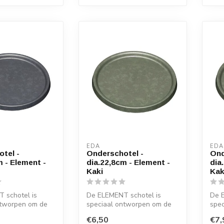
EDA
EDA
tel -
Onderschotel -
Ond
m - Element -
dia.22,8cm - Element -
dia
Kaki
Kak
 schotel is
De ELEMENT schotel is
De 
ntworpen om de
speciaal ontworpen om de
spe
eschermen tegen
vloer te beschermen tegen
vloe
€6,50
€7,
water. ...
water