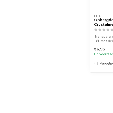
EDA
Opbergdoo
Crystalin
Transparan
18L met de
Polypropyle
€6,95
Op voorraa
Vergelij