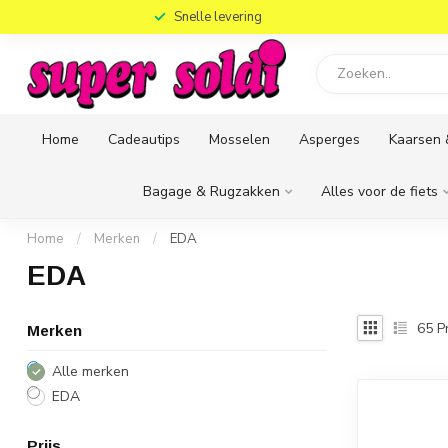
)
Snelle levering
Home
Cadeautips
Mosselen
Asperges
Kaarsen 
Bagage & Rugzakken
Alles voor de fiets
Home
/
Merken
/
EDA
EDA
65
P
Merken
Alle merken
EDA
Prijs