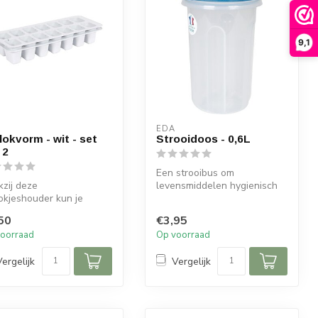
9,1
EDA
blokvorm - wit - set
Strooidoos - 0,6L
 2
Een strooibus om
zij deze
levensmiddelen hygienisch
lokjeshouder kun je
en droog te bewaren.
eten van je koude
Handig in gebrui...
50
€3,95
kjes! Geleverd in...
oorraad
Op voorraad
Vergelijk
Vergelijk