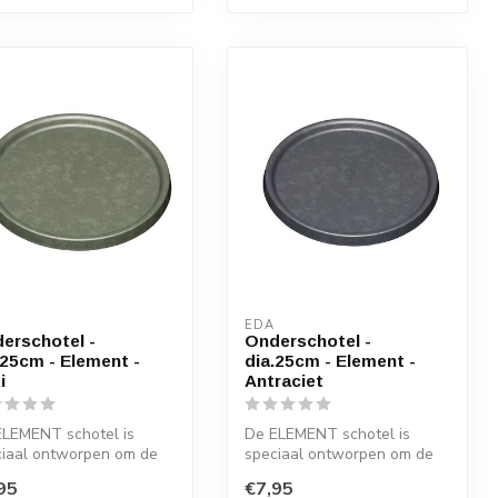
EDA
erschotel -
Onderschotel -
.25cm - Element -
dia.25cm - Element -
i
Antraciet
ELEMENT schotel is
De ELEMENT schotel is
ciaal ontworpen om de
speciaal ontworpen om de
r te beschermen tegen
vloer te beschermen tegen
95
€7,95
. ...
water. ...