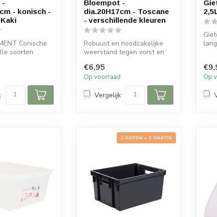
 -
Bloempot -
Gie
cm - konisch -
dia.20H17cm - Toscane
2,5
 Kaki
- verschillende kleuren
Giet
MENT Conische
Robuust en noodzakelijke
lang
alle soorten
weerstand tegen vorst en
vulo
potten. De
UV-stralen - Gemaakt in
€6,95
€9,
Frankr...
d
Op voorraad
Op v
k
Vergelijk
2 KOPEN + 1 GRATIS