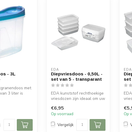
EDA
EDA
os - 3L
Diepvriesdoos - 0,50L -
Die
set van 5 - transparant
set
jtgranendoos met
an 3 liter is
EDA kunststof rechthoekige
EDA 
w eten in te
vriesdozen zijn ideaal om uw
vrie
zelfgemaakte maaltijden ...
zelf
€6,95
€5,
d
Op voorraad
Op v
k
Vergelijk