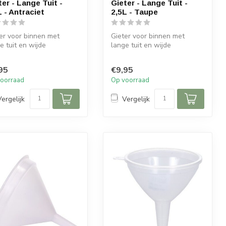
ter - Lange Tuit -
Gieter - Lange Tuit -
L - Antraciet
2,5L - Taupe
er voor binnen met
Gieter voor binnen met
e tuit en wijde
lange tuit en wijde
pening
vulopening
95
€9,95
oorraad
Op voorraad
Vergelijk
Vergelijk