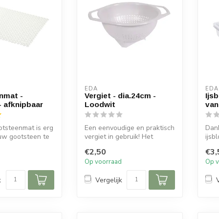
EDA
EDA
nmat -
Vergiet - dia.24cm -
Ijs
 afknipbaar
Loodwit
van
tsteenmat is erg
Een eenvoudige en praktisch
Dank
uw gootsteen te
vergiet in gebruik! Het
ijsb
 tegen krassen
vergiet van het merk EDA is
geni
€2,50
€3,
...
dran
d
Op voorraad
Op v
k
Vergelijk