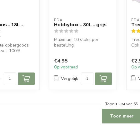
EDA
EDA
s - 18L -
Hobbybox - 30L - grijs
Tre
e
Maximum 10 stuks per
Trec
te opbergdoos
bestelling.
Ook 
ksel. 100%
met 
en.
€4,95
€2,
d
Op voorraad
Op v
k
Vergelijk
Toon
1
-
24
van 65
Toon meer