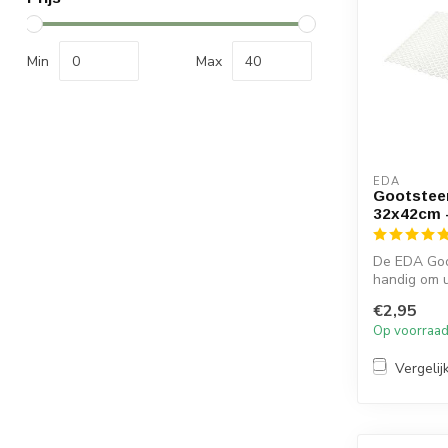
Min
Max
EDA
Gootstee
32x42cm -
De EDA Goo
handig om 
beschermen
€2,95
en...
Op voorraa
Vergelij