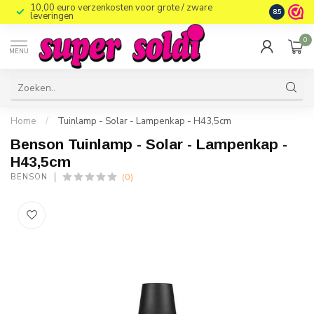
10,00 euro verzenkosten voor grote / zware
8.5
leveringen
0
MENU
Home
/
Tuinlamp - Solar - Lampenkap - H43,5cm
Benson Tuinlamp - Solar - Lampenkap -
H43,5cm
(0)
BENSON