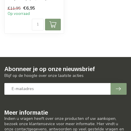
witte LED, oplaadbare
€6,95
€11,95
batterij en I...
Op voorraad
Abonneer je op onze nieuwsbrief
Blijf op de hoogte over onze laatste acties
Meer informatie
Indien u vragen heeft over onze producten of uw aankopen,
bezoek onze klantensevice voor meer informatie. Hier vindt u
onze contactgegevens, antwoorden op veel gestelde vragen en