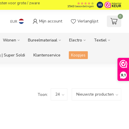
sten voor grote / zware
8.5
1543
beoordelingen
0
Mijn account
Verlanglijst
EUR
Wonen
Bureelmateriaal
Electro
Textiel
 | Super Soldi
Klantenservice
Koopjes
9,1
Toon: