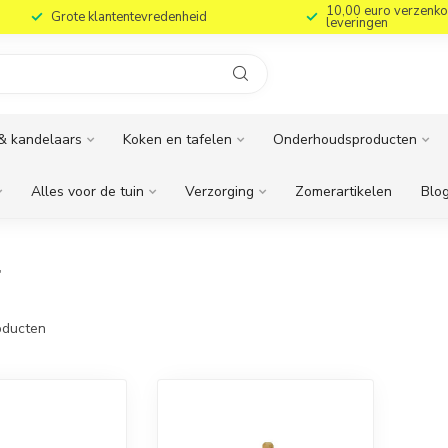
10,00 euro verzenko
Grote klantentevredenheid
leveringen
& kandelaars
Koken en tafelen
Onderhoudsproducten
Alles voor de tuin
Verzorging
Zomerartikelen
Blog
r
ducten