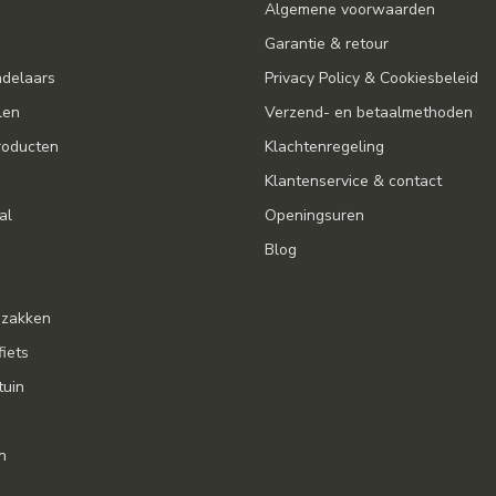
Algemene voorwaarden
Garantie & retour
ndelaars
Privacy Policy & Cookiesbeleid
len
Verzend- en betaalmethoden
oducten
Klachtenregeling
Klantenservice & contact
al
Openingsuren
Blog
gzakken
fiets
tuin
n