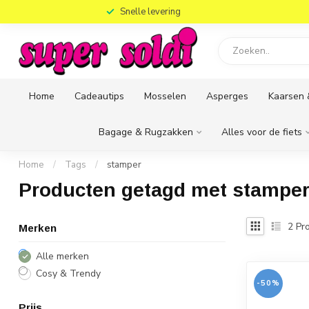
)
Snelle levering
Home
Cadeautips
Mosselen
Asperges
Kaarsen 
Bagage & Rugzakken
Alles voor de fiets
Home
/
Tags
/
stamper
Producten getagd met stampe
2
Pro
Merken
Alle merken
Cosy & Trendy
-50%
Prijs