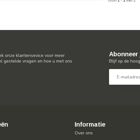
Toon
1
-
2
van 2
Abonneer 
ek onze klantensevice voor meer
Blijf op de hoo
el gestelde vragen en hoe u met ons
eën
Informatie
Over ons