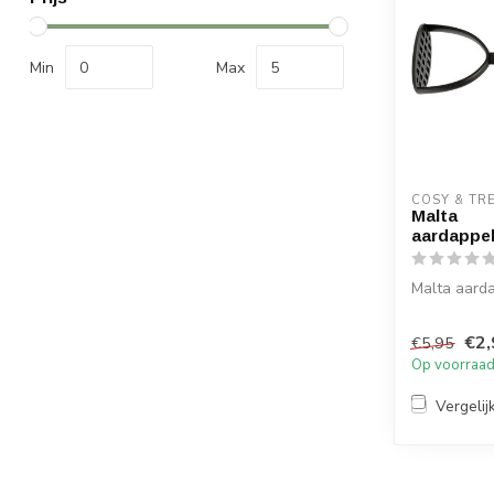
Min
Max
COSY & TR
Malta
aardappe
Malta aard
€2,
€5,95
Op voorraa
Vergelij