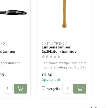
ENDY
COSY & TRENDY
Limoenstamper
lstamper
3x3H19cm bamboe
appelstamper
Een mooie stamper van hout
met de afmeting van 3 x 3 x
19cm lang. Deze makkelijk...
95
€3,50
d
Op voorraad
k
Vergelijk