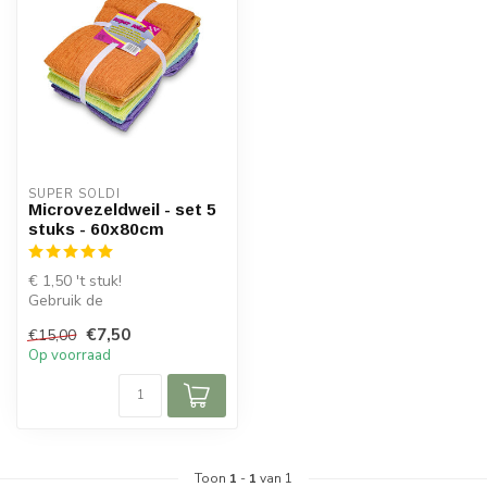
SUPER SOLDI
Microvezeldweil - set 5
stuks - 60x80cm
€ 1,50 't stuk!
Gebruik de
Microvezeldweilen voor het
€7,50
€15,00
opruimen van alle vuil e...
Op voorraad
Toon
1
-
1
van 1