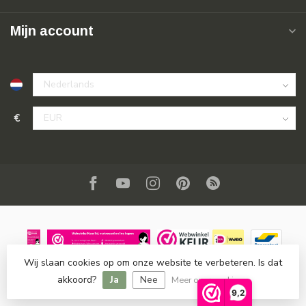
Mijn account
€
Wij slaan cookies op om onze website te verbeteren. Is dat
© Copyright 2026 SuperSoldi
- Powered by
Lightspeed
-
akkoord?
Ja
Nee
Lightspeed design
by
Dyvelopment
Meer over cookies »
9,2