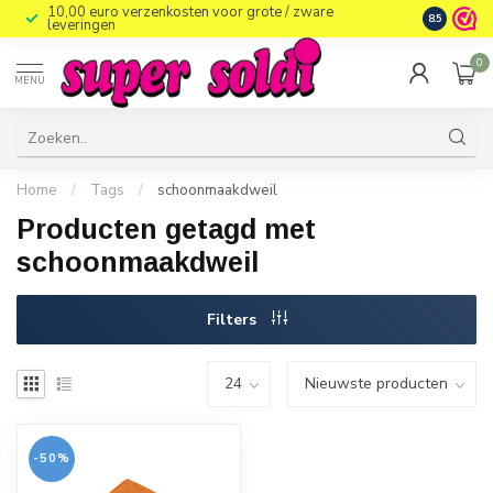
10,00 euro verzenkosten voor grote / zware
8.5
leveringen
0
MENU
Home
/
Tags
/
schoonmaakdweil
Producten getagd met
schoonmaakdweil
Filters
-50%