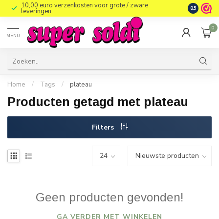
10,00 euro verzenkosten voor grote / zware
8.5
leveringen
0
MENU
Home
/
Tags
/
plateau
Producten getagd met plateau
Filters
Geen producten gevonden!
GA VERDER MET WINKELEN