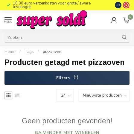
10,00 euro verzenkosten voor grote / zware
8.5
leveringen
0
MENU
Home
/
Tags
/
pizzaoven
Producten getagd met pizzaoven
Filters
Geen producten gevonden!
GA VERDER MET WINKELEN