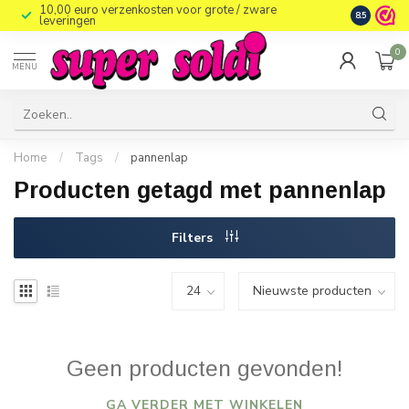
10,00 euro verzenkosten voor grote / zware
8.5
leveringen
0
MENU
Home
/
Tags
/
pannenlap
Producten getagd met pannenlap
Filters
Geen producten gevonden!
GA VERDER MET WINKELEN