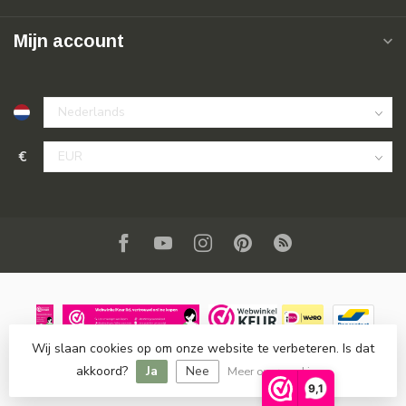
Mijn account
€
Wij slaan cookies op om onze website te verbeteren. Is dat
© Copyright 2026 SuperSoldi
- Powered by
Lightspeed
-
akkoord?
Ja
Nee
Lightspeed design
by
Dyvelopment
Meer over cookies »
9,1