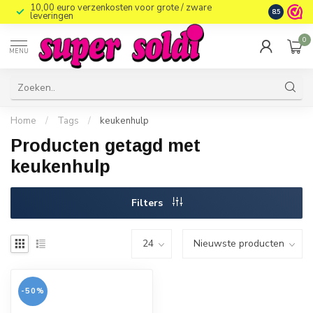
10,00 euro verzenkosten voor grote / zware
8.5
leveringen
0
MENU
Home
/
Tags
/
keukenhulp
Producten getagd met
keukenhulp
Filters
-50%