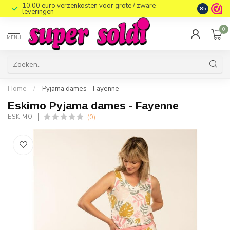
10,00 euro verzenkosten voor grote / zware
8.5
leveringen
0
MENU
Home
/
Pyjama dames - Fayenne
Eskimo Pyjama dames - Fayenne
(0)
ESKIMO