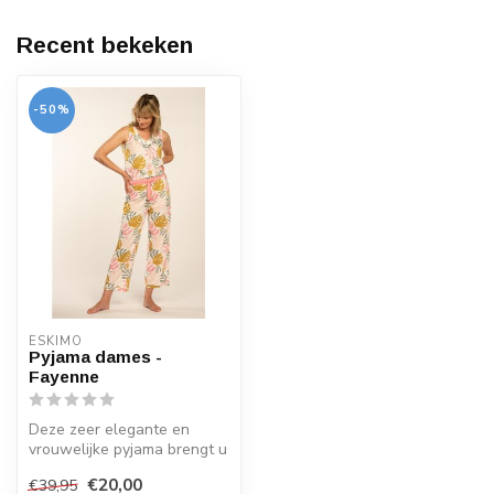
Recent bekeken
-50%
ESKIMO
Pyjama dames -
Fayenne
Deze zeer elegante en
vrouwelijke pyjama brengt u
zachtheid en soepelheid
€20,00
€39,95
dankzi...